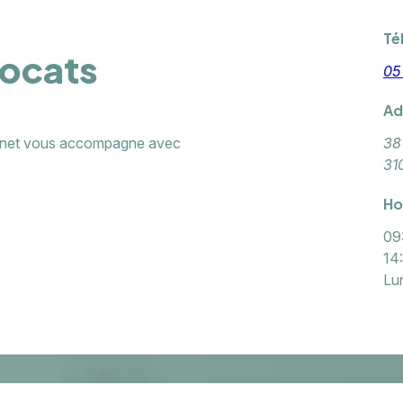
Té
vocats
05
Ad
cabinet vous accompagne avec
38
31
Ho
09
14
Lun