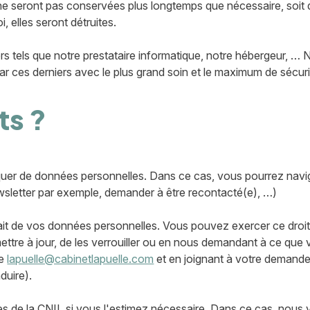
e seront pas conservées plus longtemps que nécessaire, soit d
, elles seront détruites.
rs tels que notre prestataire informatique, notre hébergeur, …
par ces derniers avec le plus grand soin et le maximum de sécuri
ts ?
quer de données personnelles. Dans ce cas, vous pourrez navi
ewsletter par exemple, demander à être recontacté(e), …)
rait de vos données personnelles. Vous pouvez exercer ce droit
mettre à jour, de les verrouiller ou en nous demandant à ce que 
te
lapuelle@cabinetlapuelle.com
et en joignant à votre demande
duire).
s de la CNIL si vous l'estimez nécessaire. Dans ce cas, nous vo