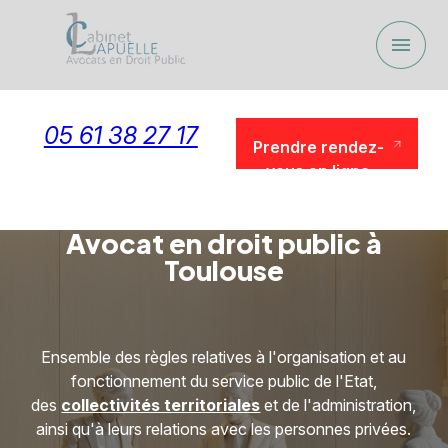
Panneau de gestion des cookies
menu
05 61 38 27 17
Prendre rendez-
vous en ligne
Prendre rendez-
vous en ligne
Avocat en droit public à
Toulouse
Ensemble des règles relatives à l'organisation et au
fonctionnement du service public de l'Etat,
des
collectivités territoriales
et de l'administration,
ainsi qu'à leurs relations avec les personnes privées.