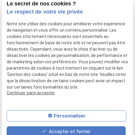
Le secret de nos cookies ?
Vos avocats
Le respect de votre vie privée
Honoraires
Notre site utilise des cookies pour améliorer votre expérience
Boutique
de navigation et vous offrir un contenu personnalisé. Les
cookies strictement nécessaires sont essentiels au
Domaines de compétences
fonctionnement de base de notre site et ne peuvent pas être
Actualités
désactivés. Cependant, vous avez le choix d'activer ou de
désactiver les cookies de personnalisation, de performance et
Contact
de marketing selon vos préférences. Vous pouvez modifier vos
paramètres de cookies à tout moment en cliquant sur le lien
Mentions
Politique de
Gestion
Plan du
'Gestion des cookies' situé en bas de notre site. Veuillez noter
légales
confidentialité
des
site
que la désactivation de certains cookies peut avoir un impact
cookies
sur certaines fonctionnalités du site.
Siret :
80946148600015
Continuer sans accepter
Personnaliser
place
contact_page
phone
Accepter et fermer