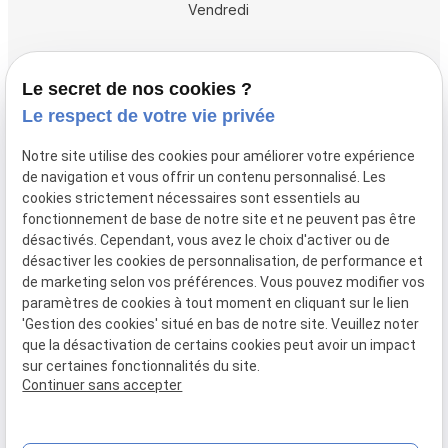
Vendredi
Accueil
Le secret de nos cookies ?
Vos avocats
Le respect de votre vie privée
Honoraires
Notre site utilise des cookies pour améliorer votre expérience
Boutique
de navigation et vous offrir un contenu personnalisé. Les
cookies strictement nécessaires sont essentiels au
Domaines de compétences
fonctionnement de base de notre site et ne peuvent pas être
Actualités
désactivés. Cependant, vous avez le choix d'activer ou de
désactiver les cookies de personnalisation, de performance et
Contact
de marketing selon vos préférences. Vous pouvez modifier vos
paramètres de cookies à tout moment en cliquant sur le lien
Mentions
Politique de
Gestion
Plan du
'Gestion des cookies' situé en bas de notre site. Veuillez noter
légales
confidentialité
des
site
que la désactivation de certains cookies peut avoir un impact
cookies
sur certaines fonctionnalités du site.
Siret :
80946148600015
Continuer sans accepter