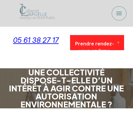
Panneau de gestion des cookies
menu
05 61 38 27 17
Prendre rendez-
vous en ligne
Prendre rendez-
vous en ligne
UNE COLLECTIVITÉ
DISPOSE-T-ELLE D’UN
INTÉRÊT À AGIR CONTRE UNE
AUTORISATION
ENVIRONNEMENTALE ?