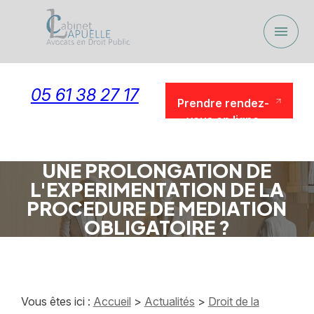
Panneau de gestion des cookies
menu
05 61 38 27 17
Prendre rendez-
vous en ligne
Prendre rendez-
vous en ligne
UNE PROLONGATION DE
L'EXPERIMENTATION DE LA
PROCEDURE DE MEDIATION
OBLIGATOIRE ?
Vous êtes ici :
Accueil
>
Actualités
>
Droit de la