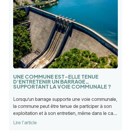
UNE COMMUNE EST-ELLE TENUE
D'ENTRETENIR UN BARRAGE
SUPPORTANT LA VOIE COMMUNALE ?
Lorsqu’un barrage supporte une voie communale,
la commune peut être tenue de participer à son
exploitation et à son entretien, même dans le cas
où l’ouvrage retient les eaux d’un étang
Lire l'article
appartenant à une personne privée.