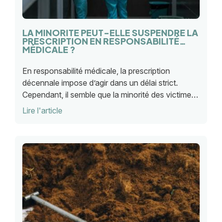
LA MINORITÉ PEUT-ELLE SUSPENDRE LA
PRESCRIPTION EN RESPONSABILITÉ
MÉDICALE ?
En responsabilité médicale, la prescription
décennale impose d’agir dans un délai strict.
Cependant, il semble que la minorité des victimes
indirectes peut préserver leur droit à
Lire l'article
indemnisation contre l’hôpital public.