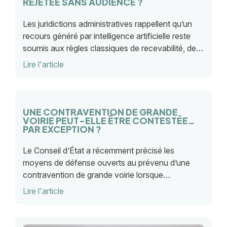
REJETÉE SANS AUDIENCE ?
Les juridictions administratives rappellent qu’un
recours généré par intelligence artificielle reste
soumis aux règles classiques de recevabilité, de
compétence et de démonstration factuelle
Lire l'article
devant le juge.
UNE CONTRAVENTION DE GRANDE
VOIRIE PEUT-ELLE ÊTRE CONTESTÉE
PAR EXCEPTION ?
Le Conseil d’État a récemment précisé les
moyens de défense ouverts au prévenu d’une
contravention de grande voirie lorsque
l’occupation sans titre résulte d’un refus
Lire l'article
d’autorisation domaniale encore contestable.