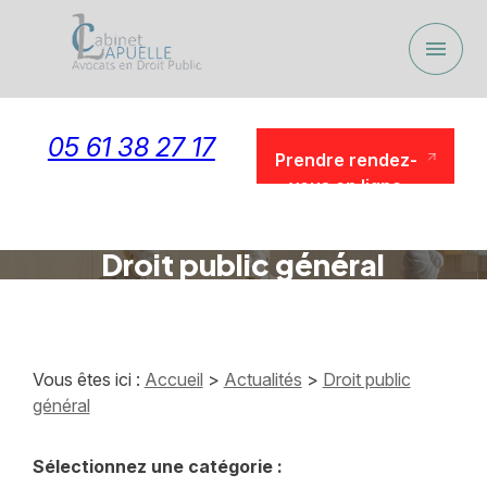
Panneau de gestion des cookies
menu
05 61 38 27 17
Prendre rendez-
vous en ligne
Prendre rendez-
vous en ligne
Droit public général
Vous êtes ici :
Accueil
>
Actualités
>
Droit public
général
Sélectionnez une catégorie :