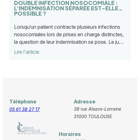
DOUBLE INFECTION NOSOCOMIALE :
L'INDEMNISATION SÉPARÉE EST-ELLE
POSSIBLE ?
Lorsqu’un patient contracte plusieurs infections
nosocomiales lors de prises en charge distinctes,
la question de leur indemnisation se pose. Le juge
administratif précise dans quels cas chaque
Lire l'article
infection doit être évaluée séparément.
Téléphone
Adresse
38 rue Alsace-Lorraine
05 61 38 27 17
31000 TOULOUSE
Horaires