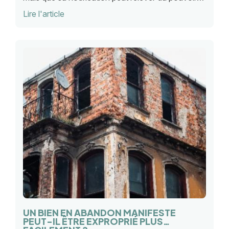
réglementaire lorsque l’autorité concernée
Lire l'article
dépend de l’État.
UN BIEN EN ABANDON MANIFESTE
PEUT-IL ÊTRE EXPROPRIÉ PLUS