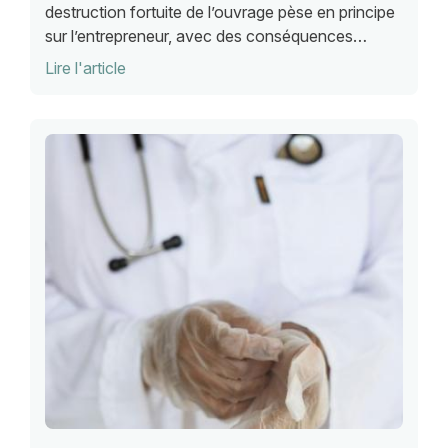
destruction fortuite de l’ouvrage pèse en principe
sur l’entrepreneur, avec des conséquences
financières importantes pour les entreprises, ainsi
Lire l'article
que l'a rappelé le Conseil d'Etat.