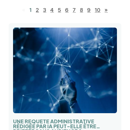
«
1
2
3
4
5
6
7
8
9
10
»
UNE REQUÊTE ADMINISTRATIVE
RÉDIGÉE PAR IA PEUT-ELLE ÊTRE