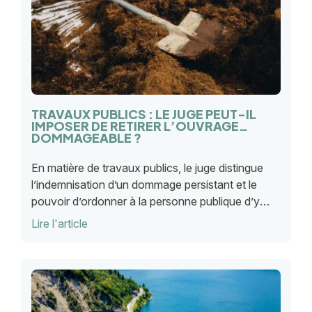
TRAVAUX PUBLICS : LE JUGE PEUT-IL
IMPOSER DE RETIRER L’OUVRAGE
DOMMAGEABLE ?
En matière de travaux publics, le juge distingue
l’indemnisation d’un dommage persistant et le
pouvoir d’ordonner à la personne publique d’y
mettre fin, nuance essentielle pour propriétaires et
Lire l'article
collectivités.