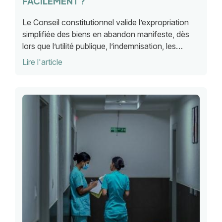
FACILEMENT ?
Le Conseil constitutionnel valide l’expropriation
simplifiée des biens en abandon manifeste, dès
lors que l’utilité publique, l’indemnisation, les
garanties et les recours des propriétaires restent
Lire l'article
assurés.