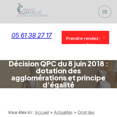
Panneau de gestion des cookies
menu
05 61 38 27 17
Prendre rendez-
vous en ligne
Prendre rendez-
vous en ligne
Décision QPC du 8 juin 2018 :
dotation des
agglomérations et principe
d'égalité
Vous êtes ici :
Accueil
>
Actualités
>
Droit des