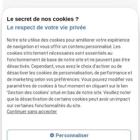
Accueil
Le secret de nos cookies ?
Vos avocats
Le respect de votre vie privée
Honoraires
Notre site utilise des cookies pour améliorer votre expérience
Boutique
de navigation et vous offrir un contenu personnalisé. Les
cookies strictement nécessaires sont essentiels au
Domaines de compétences
fonctionnement de base de notre site et ne peuvent pas être
Actualités
désactivés. Cependant, vous avez le choix d'activer ou de
désactiver les cookies de personnalisation, de performance et
Contact
de marketing selon vos préférences. Vous pouvez modifier vos
paramètres de cookies à tout moment en cliquant sur le lien
Mentions
Politique de
Gestion
Plan du
'Gestion des cookies' situé en bas de notre site. Veuillez noter
légales
confidentialité
des
site
que la désactivation de certains cookies peut avoir un impact
cookies
sur certaines fonctionnalités du site.
Siret :
80946148600015
Continuer sans accepter
Personnaliser