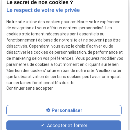
Le secret de nos cookies ?
Vos avocats
Le respect de votre vie privée
Honoraires
Notre site utilise des cookies pour améliorer votre expérience
Boutique
de navigation et vous offrir un contenu personnalisé. Les
cookies strictement nécessaires sont essentiels au
Domaines de compétences
fonctionnement de base de notre site et ne peuvent pas être
Actualités
désactivés. Cependant, vous avez le choix d'activer ou de
désactiver les cookies de personnalisation, de performance et
Contact
de marketing selon vos préférences. Vous pouvez modifier vos
paramètres de cookies à tout moment en cliquant sur le lien
Mentions
Politique de
Gestion
Plan du
'Gestion des cookies' situé en bas de notre site. Veuillez noter
légales
confidentialité
des
site
que la désactivation de certains cookies peut avoir un impact
cookies
sur certaines fonctionnalités du site.
Siret :
80946148600015
Continuer sans accepter
Personnaliser
place
contact_page
phone
Accepter et fermer