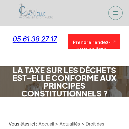
Panneau de gestion des cookies
menu
05 61 38 27 17
Prendre rendez-
vous en ligne
Prendre rendez-
vous en ligne
LA TAXE SUR LES DÉCHETS
EST-ELLE CONFORME AUX
PRINCIPES
CONSTITUTIONNELS ?
Vous êtes ici :
Accueil
>
Actualités
>
Droit des