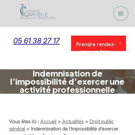
Panneau de gestion des cookies
menu
05 61 38 27 17
Prendre rendez-
vous en ligne
Prendre rendez-
vous en ligne
Indemnisation de
l’impossibilité d’exercer une
activité professionnelle
Vous êtes ici :
Accueil
>
Actualités
>
Droit public
général
> Indemnisation de l’impossibilité d’exercer