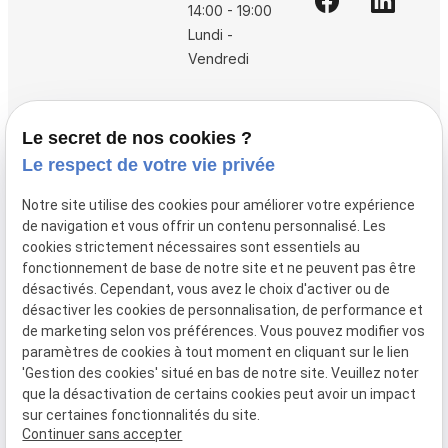
14:00 - 19:00
Lundi -
Vendredi
Accueil
Le secret de nos cookies ?
Vos avocats
Le respect de votre vie privée
Honoraires
Notre site utilise des cookies pour améliorer votre expérience
Boutique
de navigation et vous offrir un contenu personnalisé. Les
cookies strictement nécessaires sont essentiels au
Domaines de compétences
fonctionnement de base de notre site et ne peuvent pas être
Actualités
désactivés. Cependant, vous avez le choix d'activer ou de
désactiver les cookies de personnalisation, de performance et
Contact
de marketing selon vos préférences. Vous pouvez modifier vos
paramètres de cookies à tout moment en cliquant sur le lien
Mentions
Politique de
Gestion
Plan du
'Gestion des cookies' situé en bas de notre site. Veuillez noter
légales
confidentialité
des
site
que la désactivation de certains cookies peut avoir un impact
cookies
sur certaines fonctionnalités du site.
Siret :
80946148600015
Continuer sans accepter