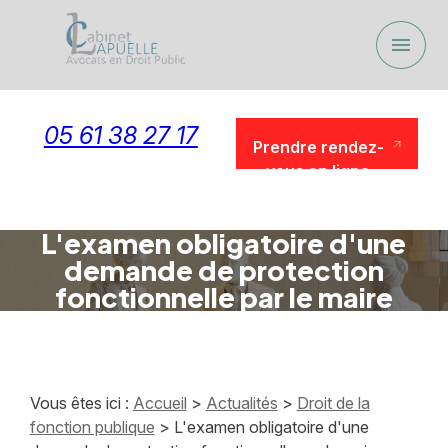
Panneau de gestion des cookies
menu
05 61 38 27 17
Prendre rendez-
vous en ligne
Prendre rendez-
vous en ligne
L'examen obligatoire d'une
demande de protection
fonctionnelle par le maire
Vous êtes ici :
Accueil
>
Actualités
>
Droit de la
fonction publique
> L'examen obligatoire d'une