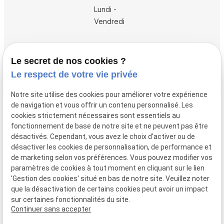
Lundi -
Vendredi
Accueil
Le secret de nos cookies ?
Vos avocats
Le respect de votre vie privée
Honoraires
Notre site utilise des cookies pour améliorer votre expérience
Boutique
de navigation et vous offrir un contenu personnalisé. Les
cookies strictement nécessaires sont essentiels au
Domaines de compétences
fonctionnement de base de notre site et ne peuvent pas être
Actualités
désactivés. Cependant, vous avez le choix d'activer ou de
désactiver les cookies de personnalisation, de performance et
Contact
de marketing selon vos préférences. Vous pouvez modifier vos
paramètres de cookies à tout moment en cliquant sur le lien
Mentions
Politique de
Gestion
Plan du
'Gestion des cookies' situé en bas de notre site. Veuillez noter
légales
confidentialité
des
site
que la désactivation de certains cookies peut avoir un impact
cookies
sur certaines fonctionnalités du site.
Siret :
80946148600015
Continuer sans accepter