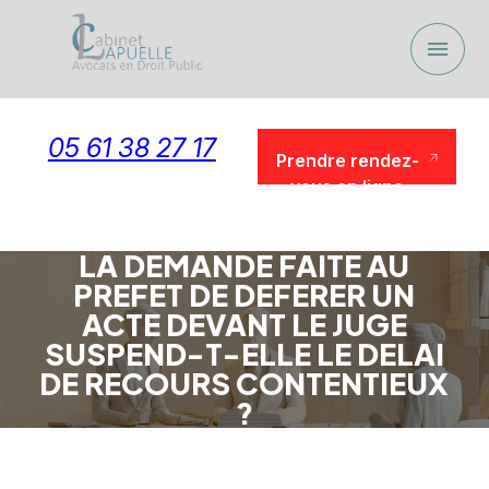
Panneau de gestion des cookies
menu
05 61 38 27 17
Prendre rendez-
vous en ligne
Prendre rendez-
vous en ligne
LA DEMANDE FAITE AU
PREFET DE DEFERER UN
ACTE DEVANT LE JUGE
SUSPEND-T-ELLE LE DELAI
DE RECOURS CONTENTIEUX
?