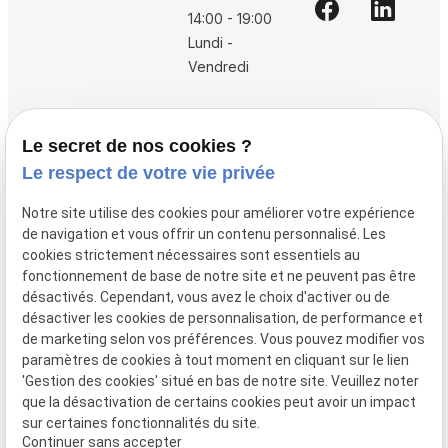
14:00 - 19:00
Lundi -
Vendredi
Accueil
Le secret de nos cookies ?
Vos avocats
Le respect de votre vie privée
Honoraires
Notre site utilise des cookies pour améliorer votre expérience
Boutique
de navigation et vous offrir un contenu personnalisé. Les
cookies strictement nécessaires sont essentiels au
Domaines de compétences
fonctionnement de base de notre site et ne peuvent pas être
Actualités
désactivés. Cependant, vous avez le choix d'activer ou de
désactiver les cookies de personnalisation, de performance et
Contact
de marketing selon vos préférences. Vous pouvez modifier vos
paramètres de cookies à tout moment en cliquant sur le lien
Mentions
Politique de
Gestion
Plan du
'Gestion des cookies' situé en bas de notre site. Veuillez noter
légales
confidentialité
des
site
que la désactivation de certains cookies peut avoir un impact
cookies
sur certaines fonctionnalités du site.
Siret :
80946148600015
Continuer sans accepter