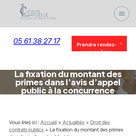
Panneau de gestion des cookies
menu
05 61 38 27 17
Prendre rendez-
vous en ligne
Prendre rendez-
vous en ligne
La fixation du montant des
primes dans l’avis d’appel
public à la concurrence
Vous êtes ici :
Accueil
>
Actualités
>
Droit des
contrats publics
> La fixation du montant des primes