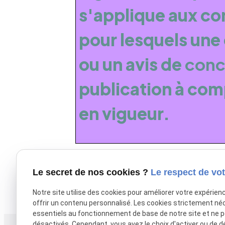
s'applique aux co
pour lesquels une
ou un avis de
conc
publication à com
en vigueur.
Le secret de nos cookies ?
Le respect de vot
X (formerly Twitter) est désactivé.
Autoriser
Facebook est dé
Notre site utilise des cookies pour améliorer votre expérien
offrir un contenu personnalisé. Les cookies strictement né
essentiels au fonctionnement de base de notre site et ne 
désactivés. Cependant, vous avez le choix d'activer ou de d