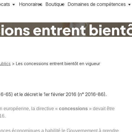
ocats
Honoraires
Boutique
Domaines de compétences
ions entrent bientô
ublics
> Les concessions entrent bientôt en vigueur
6-65) et le décret le 1er février 2016 (n° 2016-86).
on européenne, la directive «
concessions
» devait être
16.
s chances économiques a habilité le Gouvernement à prendre