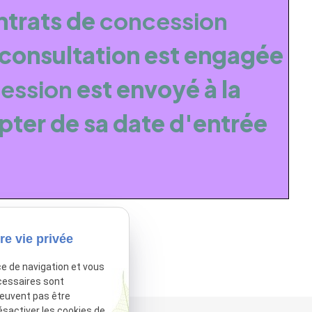
ntrats de
concession
 consultation est engagée
ession
est envoyé à la
pter de sa date d'entrée
re vie privée
sactivé.
Autoriser
ce de navigation et vous
cessaires sont
peuvent pas être
ésactiver les cookies de