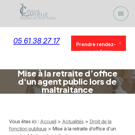
Panneau de gestion des cookies
menu
05 61 38 27 17
Prendre rendez-
vous en ligne
Prendre rendez-
vous en ligne
Mise à la retraite d’office
d'un agent public lors de
maltraitance
Vous êtes ici :
Accueil
>
Actualités
>
Droit de la
fonction publique
> Mise à la retraite d’office d'un