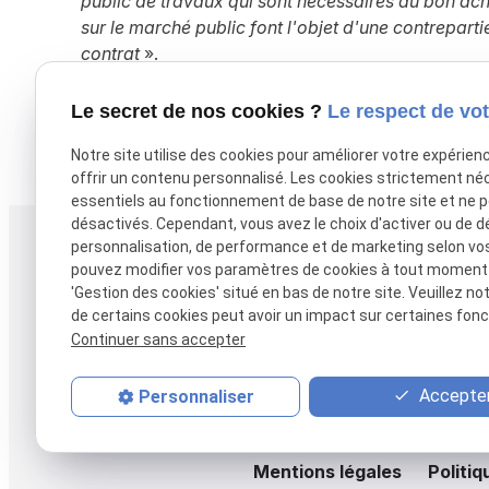
public de travaux qui sont nécessaires au bon ach
sur le marché public font l'objet d'une contreparti
contrat
».
Le secret de nos cookies ?
Le respect de vot
X (formerly Twitter) est désactivé.
Autoriser
Facebook est dé
Notre site utilise des cookies pour améliorer votre expérien
offrir un contenu personnalisé. Les cookies strictement né
essentiels au fonctionnement de base de notre site et ne 
désactivés. Cependant, vous avez le choix d'activer ou de d
personnalisation, de performance et de marketing selon vo
Téléphone
Adresse
pouvez modifier vos paramètres de cookies à tout moment en
38 rue Alsace-Lo
05 61 38 27 17
'Gestion des cookies' situé en bas de notre site. Veuillez no
31000 TOULOUS
de certains cookies peut avoir un impact sur certaines fonct
Continuer sans accepter
Accepter
Personnaliser
Accueil
Vos
Mentions légales
Politiq