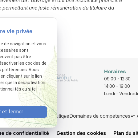
èvement de l'ouvrage et ont une incidence financière
e permettant une juste rémunération du titulaire du
re vie privée
sactivé.
Autoriser
ce de navigation et vous
cessaires sont
peuvent pas être
ésactiver les cookies de
s préférences. Vous
Horaires
 cliquant sur le lien
rraine
09:00 - 12:30
ter que la désactivation
E
14:00 - 19:00
ionnalités du site.
Lundi - Vendredi
 et fermer
 avocats
Honoraires
Boutique
Domaines de compétences
ue de confidentialité
Gestion des cookies
Plan du si