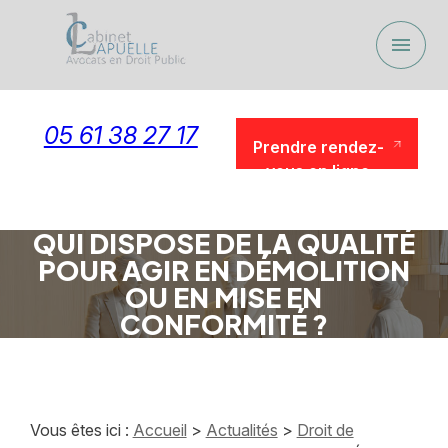
Panneau de gestion des cookies
menu
05 61 38 27 17
Prendre rendez-
vous en ligne
Prendre rendez-
vous en ligne
QUI DISPOSE DE LA QUALITÉ
POUR AGIR EN DÉMOLITION
OU EN MISE EN
CONFORMITÉ ?
Vous êtes ici :
Accueil
>
Actualités
>
Droit de