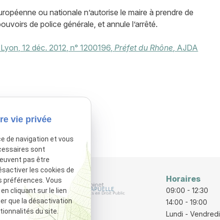
européenne ou nationale n’autorise le maire à prendre de
 pouvoirs de police générale, et annule l’arrêté.
Lyon, 12 déc. 2012, n° 1200196,
Préfet du Rhône
, AJDA
ime
re vie privée
sactivé.
Autoriser
ce de navigation et vous
cessaires sont
peuvent pas être
ésactiver les cookies de
Horaires
s préférences. Vous
rraine
09:00 - 12:30
 cliquant sur le lien
ter que la désactivation
E
14:00 - 19:00
ionnalités du site.
Lundi - Vendredi