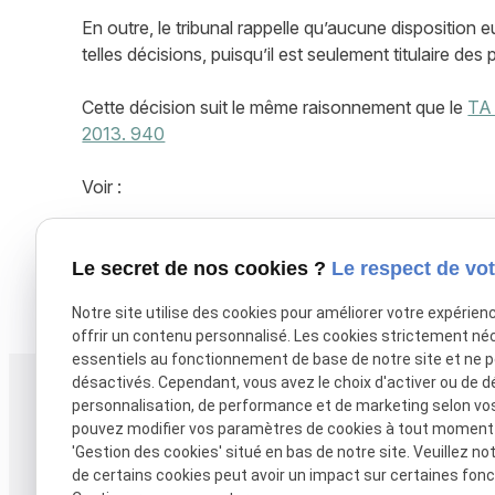
En outre, le tribunal rappelle qu’aucune disposition 
telles décisions, puisqu’il est seulement titulaire des
Cette décision suit le même raisonnement que le
TA 
2013. 940
Voir :
Article L.253-7-1 du code rural et de la pêche marit
Le secret de nos cookies ?
Le respect de vot
X (formerly Twitter) est désactivé.
Autoriser
Facebook est dé
Notre site utilise des cookies pour améliorer votre expérien
offrir un contenu personnalisé. Les cookies strictement né
essentiels au fonctionnement de base de notre site et ne 
désactivés. Cependant, vous avez le choix d'activer ou de d
Téléphone
Adresse
personnalisation, de performance et de marketing selon vo
38 rue Alsace-Lo
pouvez modifier vos paramètres de cookies à tout moment en
05 61 38 27 17
'Gestion des cookies' situé en bas de notre site. Veuillez no
31000 TOULOUS
de certains cookies peut avoir un impact sur certaines fonct