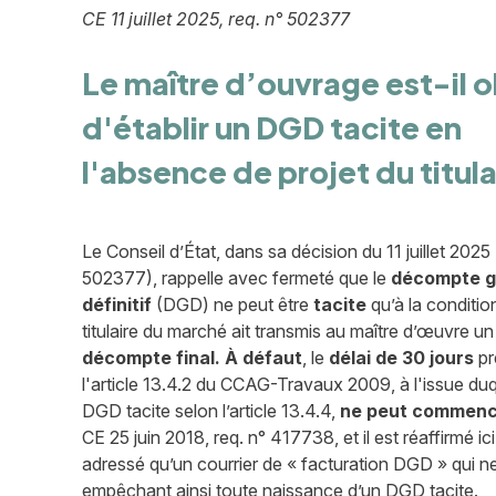
CE 11 juillet 2025, req. n° 502377
Le maître d’ouvrage est-il o
d'établir un DGD tacite en
l'absence de projet du titula
Le Conseil d’État, dans sa décision du 11 juillet 2025 
502377), rappelle avec fermeté que le
décompte g
définitif
(DGD) ne peut être
tacite
qu’à la conditio
titulaire du marché ait transmis au maître d’œuvre u
décompte final.
À défaut
, le
délai de 30 jours
pr
l'article 13.4.2 du CCAG-Travaux 2009, à l'issue duqu
DGD tacite selon l’article 13.4.4,
ne peut commence
CE 25 juin 2018, req. n° 417738, et il est réaffirmé ic
adressé qu’un courrier de « facturation DGD » qui ne
empêchant ainsi toute naissance d’un DGD tacite.