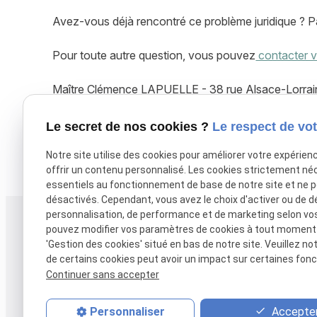
Avez-vous déjà rencontré ce problème juridique ? P
Pour toute autre question, vous pouvez
contacter v
Maître Clémence LAPUELLE - 38 rue Alsace-Lorr
Tél. : 05 61 38 27 17 - Mail : lapuelle@cabinetlapue
Le secret de nos cookies ?
Le respect de vot
Notre site utilise des cookies pour améliorer votre expérien
X (formerly Twitter) est désactivé.
Autoriser
Facebook est dé
offrir un contenu personnalisé. Les cookies strictement né
essentiels au fonctionnement de base de notre site et ne 
désactivés. Cependant, vous avez le choix d'activer ou de d
personnalisation, de performance et de marketing selon vo
Téléphone
Adresse
pouvez modifier vos paramètres de cookies à tout moment en
38 rue Alsace-Lo
05 61 38 27 17
'Gestion des cookies' situé en bas de notre site. Veuillez no
de certains cookies peut avoir un impact sur certaines fonct
31000 TOULOUS
Continuer sans accepter
Accepter
Personnaliser