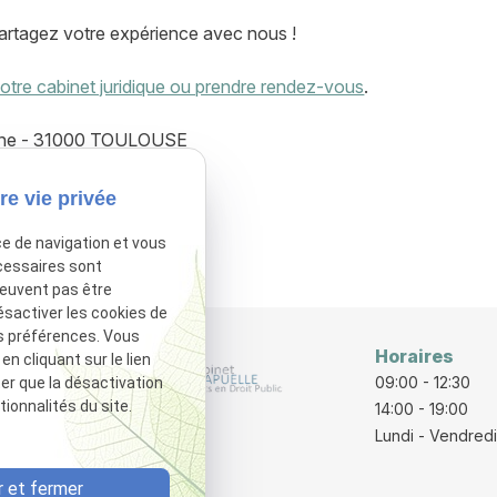
artagez votre expérience avec nous !
otre cabinet juridique ou prendre rendez-vous
.
aine - 31000 TOULOUSE
lle.com
re vie privée
ce de navigation et vous
sactivé.
Autoriser
cessaires sont
peuvent pas être
ésactiver les cookies de
s préférences. Vous
Horaires
 cliquant sur le lien
rraine
09:00 - 12:30
ter que la désactivation
ionnalités du site.
E
14:00 - 19:00
Lundi - Vendredi
 et fermer