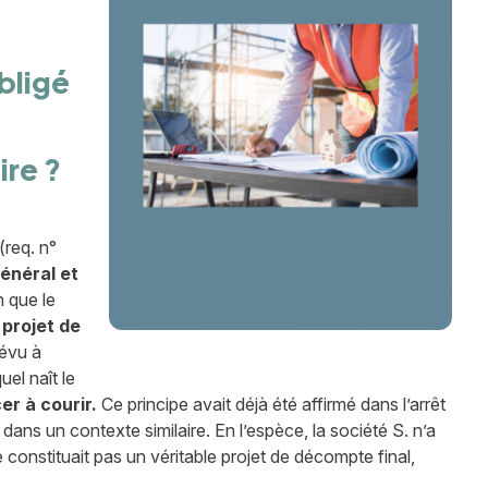
bligé
ire ?
(req. n°
énéral et
n que le
n
projet de
évu à
el naît le
r à courir.
Ce principe avait déjà été affirmé dans l’arrêt
i dans un contexte similaire. En l’espèce, la société S. n’a
 constituait pas un véritable projet de décompte final,