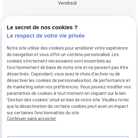
Vendredi
Accueil
Le secret de nos cookies ?
Vos avocats
Le respect de votre vie privée
Honoraires
Notre site utilise des cookies pour améliorer votre expérience
Boutique
de navigation et vous offrir un contenu personnalisé. Les
cookies strictement nécessaires sont essentiels au
Domaines de compétences
fonctionnement de base de notre site et ne peuvent pas être
Actualités
désactivés. Cependant, vous avez le choix d'activer ou de
désactiver les cookies de personnalisation, de performance et
Contact
de marketing selon vos préférences. Vous pouvez modifier vos
paramètres de cookies à tout moment en cliquant sur le lien
Mentions
Politique de
Gestion
Plan du
'Gestion des cookies' situé en bas de notre site. Veuillez noter
légales
confidentialité
des
site
que la désactivation de certains cookies peut avoir un impact
cookies
sur certaines fonctionnalités du site.
Siret :
80946148600015
Continuer sans accepter