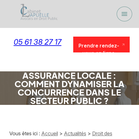
Panneau de gestion des cookies
menu
05 61 38 27 17
Prendre rendez-
vous en ligne
Prendre rendez-
vous en ligne
ASSURANCE LOCALE :
COMMENT DYNAMISER LA
CONCURRENCE DANS LE
SECTEUR PUBLIC ?
Vous êtes ici :
Accueil
>
Actualités
>
Droit des