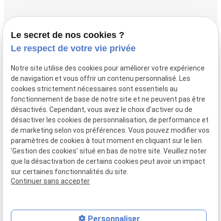
Accueil
Le secret de nos cookies ?
Vos avocats
Le respect de votre vie privée
Honoraires
Notre site utilise des cookies pour améliorer votre expérience
Boutique
de navigation et vous offrir un contenu personnalisé. Les
cookies strictement nécessaires sont essentiels au
Domaines de compétences
fonctionnement de base de notre site et ne peuvent pas être
Actualités
désactivés. Cependant, vous avez le choix d'activer ou de
désactiver les cookies de personnalisation, de performance et
Contact
de marketing selon vos préférences. Vous pouvez modifier vos
paramètres de cookies à tout moment en cliquant sur le lien
Mentions
Politique de
Gestion
Plan du
'Gestion des cookies' situé en bas de notre site. Veuillez noter
légales
confidentialité
des
site
que la désactivation de certains cookies peut avoir un impact
cookies
sur certaines fonctionnalités du site.
Siret :
80946148600015
Continuer sans accepter
Personnaliser