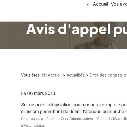
Panneau de gestion des cookies
Accueil
Vos av
Avis d'appel p
Vous êtes ici :
Accueil
>
Actualités
>
Droit des contrats p
Le
06 mars 2013
Sur ce point la législation communautaire impose p
minimum permettant de définir l’étendue du marché dès
C’est ce qu’a décidé la Cour Administrative d'Appel de Marsei
d’Azur Habitat
.