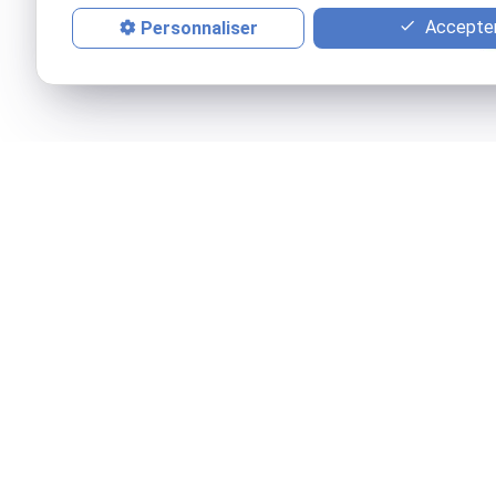
Accepter
Personnaliser
Téléphone
Adresse
38 rue Alsace-Lo
05 61 38 27 17
31000 TOULOUS
Accueil
Vos
Mentions légales
Politiq