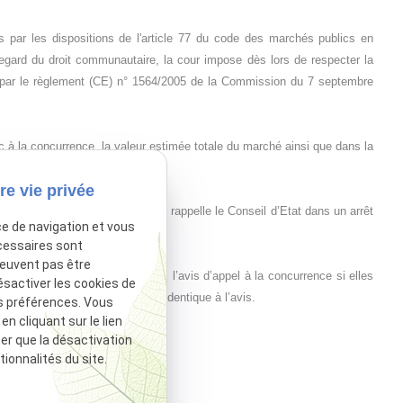
par les dispositions de l'article 77 du code des marchés publics en
gard du droit communautaire, la cour impose dès lors de respecter la
 par le règlement (CE) n° 1564/2005 de la Commission du 7 septembre
ic à la concurrence, la valeur estimée totale du marché ainsi que dans la
re vie privée
clairement indiquée comme le rappelle le Conseil d’Etat dans un arrêt
ce de navigation et vous
cessaires sont
peuvent pas être
s forcément être indiquées dans l’avis d’appel à la concurrence si elles
ésactiver les cookies de
 publié de manière absolument identique à l’avis.
s préférences. Vous
 cliquant sur le lien
ter que la désactivation
sactivé.
Autoriser
ionnalités du site.