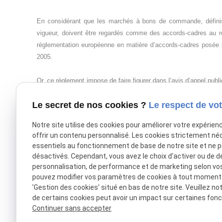
En considérant que les marchés à bons de commande, définis 
vigueur, doivent être regardés comme des accords-cadres au re
règlementation européenne en matière d’accords-cadres posée
2005.
Or, ce règlement impose de faire figurer dans l’avis d’appel publ
mesure du possible la valeur et la fréquence des prestations.
Le secret de nos cookies ?
Le respect de vot
La durée d’un marché à bons de commande devra également être 
Notre site utilise des cookies pour améliorer votre expérien
du 8 août 2008,
SARL librairie Mauptetit
, n° 312370.
offrir un contenu personnalisé. Les cookies strictement né
essentiels au fonctionnement de base de notre site et ne 
Il est important de rappeler que ces informations peuvent ne pa
désactivés. Cependant, vous avez le choix d'activer ou de d
sont indiquées dans les documents de la consultation qui ont été
personnalisation, de performance et de marketing selon vo
pouvez modifier vos paramètres de cookies à tout moment en
'Gestion des cookies' situé en bas de notre site. Veuillez no
X (formerly Twitter) est désactivé.
Autoriser
Facebook est dé
de certains cookies peut avoir un impact sur certaines fonct
Continuer sans accepter