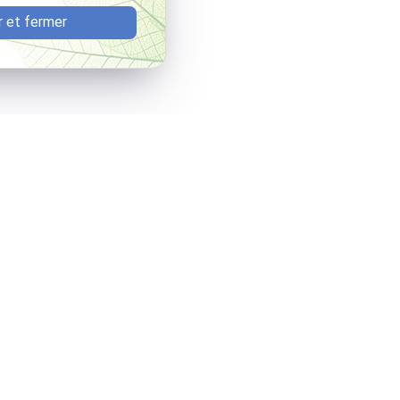
 et fermer
Horaires
rraine
09:00 - 12:30
E
14:00 - 19:00
Lundi - Vendredi
 avocats
Honoraires
Boutique
Domaines de compétences
ue de confidentialité
Gestion des cookies
Plan du si