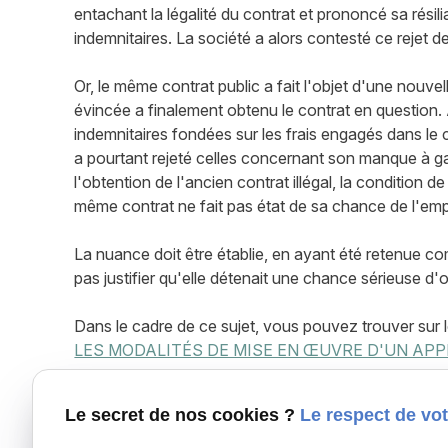
entachant la légalité du contrat et prononcé sa résil
indemnitaires. La société a alors contesté ce rejet de
Or, le même contrat public a fait l'objet d'une nouvel
évincée a finalement obtenu le contrat en question. 
indemnitaires fondées sur les frais engagés dans le 
a pourtant rejeté celles concernant son manque à g
l'obtention de l'ancien contrat illégal, la condition d
même contrat ne fait pas état de sa chance de l'em
La nuance doit être établie, en ayant été retenue co
pas justifier qu'elle détenait une chance sérieuse d'
Dans le cadre de ce sujet, vous pouvez trouver sur l
LES MODALITÉS DE MISE EN ŒUVRE D'UN APP
De nombreux autres modèles de courriers, notes jurid
Le secret de nos cookies ?
Le respect de vot
Lapuelle Juridique
.