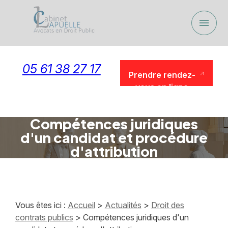
Panneau de gestion des cookies
menu
05 61 38 27 17
Prendre rendez-
vous en ligne
Prendre rendez-
vous en ligne
Compétences juridiques
d'un candidat et procédure
d'attribution
Vous êtes ici :
Accueil
>
Actualités
>
Droit des
contrats publics
> Compétences juridiques d'un