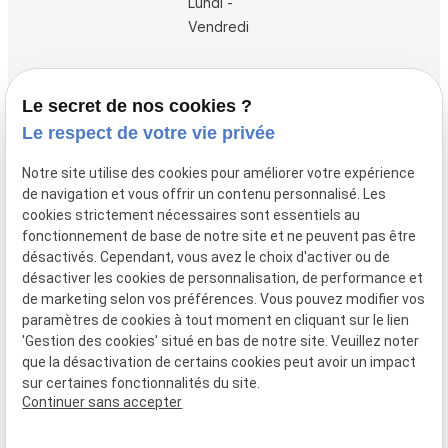
Lundi -
Vendredi
Accueil
Le secret de nos cookies ?
Vos avocats
Le respect de votre vie privée
Honoraires
Notre site utilise des cookies pour améliorer votre expérience
Boutique
de navigation et vous offrir un contenu personnalisé. Les
cookies strictement nécessaires sont essentiels au
Domaines de compétences
fonctionnement de base de notre site et ne peuvent pas être
Actualités
désactivés. Cependant, vous avez le choix d'activer ou de
désactiver les cookies de personnalisation, de performance et
Contact
de marketing selon vos préférences. Vous pouvez modifier vos
paramètres de cookies à tout moment en cliquant sur le lien
Mentions
Politique de
Gestion
Plan du
'Gestion des cookies' situé en bas de notre site. Veuillez noter
légales
confidentialité
des
site
que la désactivation de certains cookies peut avoir un impact
cookies
sur certaines fonctionnalités du site.
Siret :
80946148600015
Continuer sans accepter