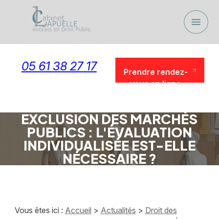
Panneau de gestion des cookies
menu
05 61 38 27 17
Prendre rendez-
vous en ligne
Prendre rendez-
vous en ligne
EXCLUSION DES MARCHÉS
PUBLICS : L'ÉVALUATION
INDIVIDUALISÉE EST-ELLE
NÉCESSAIRE ?
Vous êtes ici :
Accueil
>
Actualités
>
Droit des