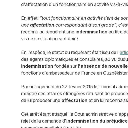
d'affectation d'un fonctionnaire en activité vis-à-vis
En effet,
"tout fonctionnaire en activité tient de so
une
affectation
correspondant à son grade"
, c'es
reconnu au requérant une
indemnisation
au titre d
vis de sa situation statutaire.
En l'espèce, le statut du requérant était issu de l'
art
des agents diplomatiques et consulaires, au vu duque
indemnisation
fondée sur
l'absence de nouvelle
fonctions d'ambassadeur de France en Ouzbékistan
Par un jugement du 27 février 2015 le Tribunal adminis
ministre des affaires étrangères refusant de propos
de lui proposer une
affectation
et en lui reconnais
Cet arrêt étant attaqué, la Cour administrative d'ap
rejet de la demande d'
indemnisation du préjudice
somme indemnitaire à ce titre.