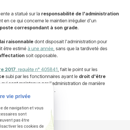
ente a statué sur la
responsabilité de l'administration
nt en ce qui concerne le maintien irrégulier d'un
n poste correspondant à son grade
.
lai raisonnable
dont disposait l'administration pour
t être estimé
à une année
, sans que la tardiveté des
affectation
soit opposable.
re 2017
, requête n° 405841
, fait le point sur les
ce
subi par les fonctionnaires ayant le
droit d'être
 qui sont maintenus par l'administration de manière
une nouvelle affectation
.
re vie privée
sactivé.
Autoriser
ce de navigation et vous
cessaires sont
peuvent pas être
ésactiver les cookies de