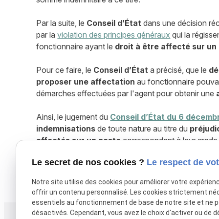
Par la suite, le
Conseil d’État
dans une décision réc
par la
violation des principes généraux
qui la régisse
fonctionnaire ayant le
droit à être affecté sur u
Pour ce faire, le
Conseil d’État
a précisé, que le
dé
proposer une affectation
au fonctionnaire pouvai
démarches effectuées par l'agent pour obtenir une
Ainsi, le jugement du
Conseil d’État du 6 décemb
indemnisations
de toute nature au titre du
préjudi
affectés sur un poste
correspondant à leur grade,
irrégulière pendant longtemps sans
proposition d'
Le secret de nos cookies ?
Le respect de vot
X (formerly Twitter) est désactivé.
Autoriser
Facebook est dé
Notre site utilise des cookies pour améliorer votre expérien
offrir un contenu personnalisé. Les cookies strictement né
essentiels au fonctionnement de base de notre site et ne 
désactivés. Cependant, vous avez le choix d'activer ou de d