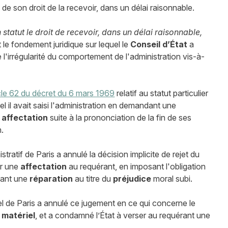
 de son droit de la recevoir, dans un délai raisonnable.
n statut le droit de recevoir, dans un délai raisonnable,
t le fondement juridique sur lequel le
Conseil d’État
a
e l'irrégularité du comportement de l'administration vis-à-
icle 62 du décret du 6 mars 1969
relatif au statut particulier
l il avait saisi l'administration en demandant une
 affectation
suite à la prononciation de la fin de ses
.
tratif de Paris a annulé la décision implicite de rejet du
er une
affectation
au requérant, en imposant l'obligation
sant une
réparation
au titre du
préjudice
moral subi.
pel de Paris a annulé ce jugement en ce qui concerne le
 matériel
, et a condamné l’État à verser au requérant une