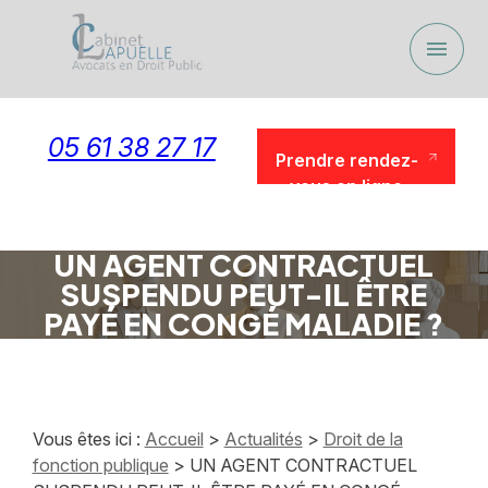
Panneau de gestion des cookies
menu
05 61 38 27 17
Prendre rendez-
vous en ligne
Prendre rendez-
vous en ligne
UN AGENT CONTRACTUEL
SUSPENDU PEUT-IL ÊTRE
PAYÉ EN CONGÉ MALADIE ?
Vous êtes ici :
Accueil
>
Actualités
>
Droit de la
fonction publique
> UN AGENT CONTRACTUEL