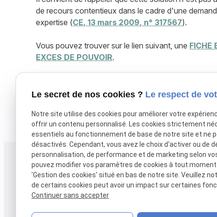
de recours contentieux dans le cadre d'une demande 
expertise (
CE, 13 mars 2009, n° 317567
).
Vous pouvez trouver sur le lien suivant, une
FICHE
EXCES DE POUVOIR
.
De nombreux autres modèles de courriers, notes juri
disposition sur le site
Lapuelle Juridique
.
Le secret de nos cookies ?
Le respect de vot
Notre site utilise des cookies pour améliorer votre expérien
X (formerly Twitter) est désactivé.
Autoriser
Facebook est dé
offrir un contenu personnalisé. Les cookies strictement né
essentiels au fonctionnement de base de notre site et ne 
désactivés. Cependant, vous avez le choix d'activer ou de d
personnalisation, de performance et de marketing selon vo
Téléphone
Adresse
pouvez modifier vos paramètres de cookies à tout moment en
38 rue Alsace-Lo
'Gestion des cookies' situé en bas de notre site. Veuillez no
05 61 38 27 17
de certains cookies peut avoir un impact sur certaines fonct
31000 TOULOUS
Continuer sans accepter