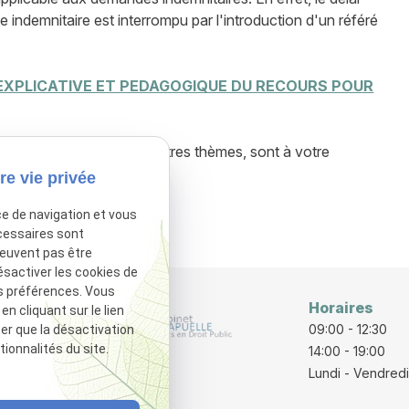
indemnitaire est interrompu par l'introduction d'un référé
 EXPLICATIVE ET PEDAGOGIQUE DU RECOURS POUR
diques et guides, sur d'autres thèmes, sont à votre
re vie privée
ce de navigation et vous
sactivé.
Autoriser
cessaires sont
peuvent pas être
ésactiver les cookies de
s préférences. Vous
Horaires
 cliquant sur le lien
rraine
09:00 - 12:30
ter que la désactivation
ionnalités du site.
E
14:00 - 19:00
Lundi - Vendredi