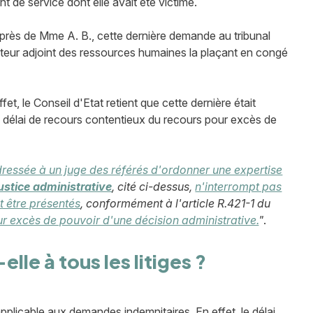
ent de service dont elle avait été victime.
auprès de Mme A. B., cette dernière demande au tribunal
cteur adjoint des ressources humaines la plaçant en congé
t, le Conseil d'Etat retient que cette dernière était
 le délai de recours contentieux du recours pour excès de
essée à un juge des référés d'ordonner une expertise
justice administrative
, cité ci-dessus,
n'interrompt pas
t être présentés
, conformément à l'article R.421-1 du
ur excès de pouvoir d'une décision administrative.
"
.
lle à tous les litiges ?
applicable aux demandes indemnitaires. En effet, le délai