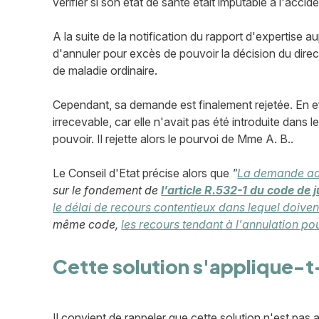
vérifier si son état de santé était imputable à l'accid
A la suite de la notification du rapport d'expertise 
d'annuler pour excès de pouvoir la décision du dire
de maladie ordinaire.
Cependant, sa demande est finalement rejetée. En effe
irrecevable, car elle n'avait pas été introduite dans
pouvoir. Il rejette alors le pourvoi de Mme A. B..
Le Conseil d'Etat précise alors que
"
La demande adr
sur le fondement de
l'article R.532-1 du code de 
le délai de recours contentieux dans lequel doiven
même code,
les recours tendant à l'annulation po
Cette solution s'applique-t-e
Il convient de rappeler que cette solution n'est pas 