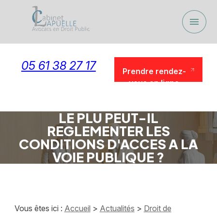
Panneau de gestion des cookies
menu
05 61 38 27 17
Prendre rendez-
vous en ligne
Prendre rendez-
vous en ligne
LE PLU PEUT-IL
REGLEMENTER LES
CONDITIONS D'ACCES A LA
VOIE PUBLIQUE ?
Vous êtes ici :
Accueil
>
Actualités
>
Droit de