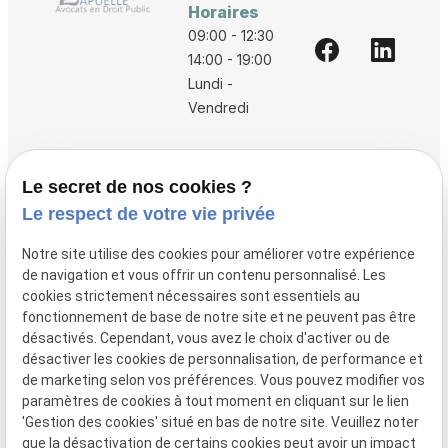
Horaires
09:00 - 12:30
14:00 - 19:00
Lundi -
Vendredi
Accueil
Le secret de nos cookies ?
Vos avocats
Le respect de votre vie privée
Honoraires
Notre site utilise des cookies pour améliorer votre expérience
Boutique
de navigation et vous offrir un contenu personnalisé. Les
cookies strictement nécessaires sont essentiels au
Domaines de compétences
fonctionnement de base de notre site et ne peuvent pas être
Actualités
désactivés. Cependant, vous avez le choix d'activer ou de
désactiver les cookies de personnalisation, de performance et
Contact
de marketing selon vos préférences. Vous pouvez modifier vos
paramètres de cookies à tout moment en cliquant sur le lien
Mentions
Politique de
Gestion
Plan du
'Gestion des cookies' situé en bas de notre site. Veuillez noter
légales
confidentialité
des
site
que la désactivation de certains cookies peut avoir un impact