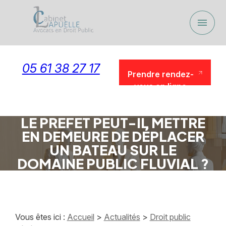
Panneau de gestion des cookies
menu
05 61 38 27 17
Prendre rendez-
vous en ligne
Prendre rendez-
vous en ligne
LE PREFET PEUT-IL METTRE
EN DEMEURE DE DÉPLACER
UN BATEAU SUR LE
DOMAINE PUBLIC FLUVIAL ?
Vous êtes ici :
Accueil
>
Actualités
>
Droit public