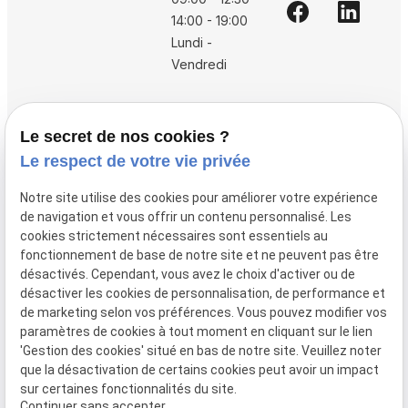
14:00 - 19:00
Lundi -
Vendredi
Accueil
Le secret de nos cookies ?
Vos avocats
Le respect de votre vie privée
Honoraires
Notre site utilise des cookies pour améliorer votre expérience
Boutique
de navigation et vous offrir un contenu personnalisé. Les
cookies strictement nécessaires sont essentiels au
Domaines de compétences
fonctionnement de base de notre site et ne peuvent pas être
Actualités
désactivés. Cependant, vous avez le choix d'activer ou de
désactiver les cookies de personnalisation, de performance et
Contact
de marketing selon vos préférences. Vous pouvez modifier vos
paramètres de cookies à tout moment en cliquant sur le lien
Mentions
Politique de
Gestion
Plan du
'Gestion des cookies' situé en bas de notre site. Veuillez noter
légales
confidentialité
des
site
que la désactivation de certains cookies peut avoir un impact
cookies
sur certaines fonctionnalités du site.
Siret :
80946148600015
Continuer sans accepter