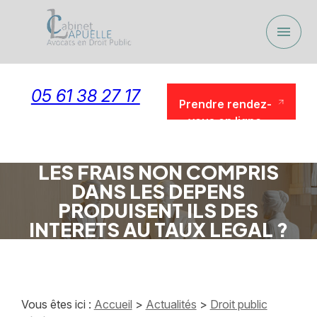
Panneau de gestion des cookies
menu
05 61 38 27 17
Prendre rendez-
vous en ligne
Prendre rendez-
vous en ligne
LES FRAIS NON COMPRIS
DANS LES DEPENS
PRODUISENT ILS DES
INTERETS AU TAUX LEGAL ?
Vous êtes ici :
Accueil
>
Actualités
>
Droit public