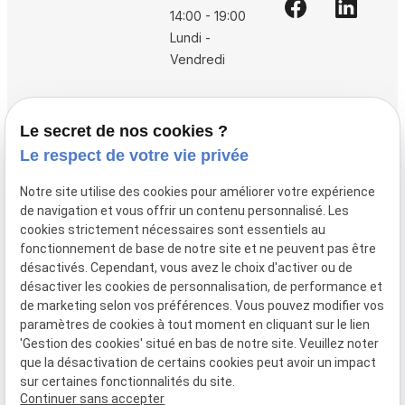
14:00 - 19:00
Lundi -
Vendredi
Accueil
Le secret de nos cookies ?
Vos avocats
Le respect de votre vie privée
Honoraires
Notre site utilise des cookies pour améliorer votre expérience
Boutique
de navigation et vous offrir un contenu personnalisé. Les
cookies strictement nécessaires sont essentiels au
Domaines de compétences
fonctionnement de base de notre site et ne peuvent pas être
Actualités
désactivés. Cependant, vous avez le choix d'activer ou de
désactiver les cookies de personnalisation, de performance et
Contact
de marketing selon vos préférences. Vous pouvez modifier vos
paramètres de cookies à tout moment en cliquant sur le lien
Mentions
Politique de
Gestion
Plan du
'Gestion des cookies' situé en bas de notre site. Veuillez noter
légales
confidentialité
des
site
que la désactivation de certains cookies peut avoir un impact
cookies
sur certaines fonctionnalités du site.
Siret :
80946148600015
Continuer sans accepter