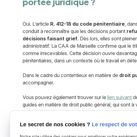
portée juridique ?
Oui. L’article
R. 412-18 du code pénitentiaire
, dan
conduit à reconnaître que les décisions portant
refu
décisions faisant grief
. Dès lors, elles sont plein
administratif. La CAA de Marseille confirme que le tri
comme irrecevables. Cette décision ouvre davantage
pénitentiaires, dans un contexte où le travail en déte
Dans le cadre du contentieux en matière de
droit p
accompagner.
Vous pouvez également trouver sur le
lien suivant
de
guides en matière de droit public général, qui sont à 
Pour toute autre question, vous pouvez contacter v
Le secret de nos cookies ?
Le respect de vot
Notre site utilise des cookies pour améliorer votre expérien
X (formerly Twitter) est désactivé.
Autoriser
Facebook est dé