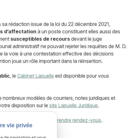
s sa rédaction issue de la loi du 22 décembre 2021,
s d’affectation
à un poste constituent elles aussi des
ement
susceptibles de recours
devant le juge
bunal administratif ne pouvait rejeter les requêtes de M. D.
 la voie à une contestation effective des décisions
ntion joue un rôle important dans la réinsertion.
ublic
, le
Cabinet Lapuelle
est disponible pour vous
 nombreux modèles de courriers, notes juridiques et
votre disposition sur le
site Lapuelle Juridique
.
otre cabinet juridique ou
prendre rendez-vous
.
re vie privée
ce de navigation et vous
sactivé.
Autoriser