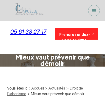
Panneau de gestion des cookies
menu
05 61 38 27 17
Prendre rendez-
vous en ligne
Prendre rendez-
vous en ligne
Mieux vaut prévenir que
démolir
Vous êtes ici :
Accueil
>
Actualités
>
Droit de
l'urbanisme
> Mieux vaut prévenir que démolir