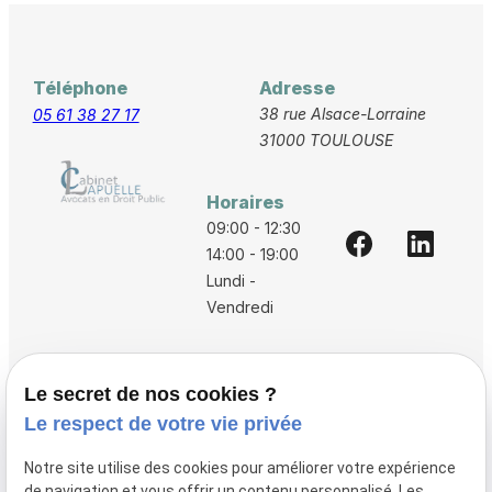
Téléphone
Adresse
38 rue Alsace-Lorraine
05 61 38 27 17
31000 TOULOUSE
Horaires
09:00 - 12:30
14:00 - 19:00
Lundi -
Vendredi
Accueil
Le secret de nos cookies ?
Vos avocats
Le respect de votre vie privée
Honoraires
Notre site utilise des cookies pour améliorer votre expérience
Boutique
de navigation et vous offrir un contenu personnalisé. Les