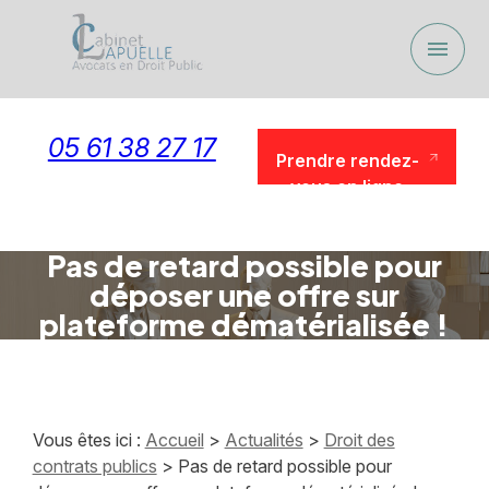
Panneau de gestion des cookies
menu
05 61 38 27 17
Prendre rendez-
vous en ligne
Prendre rendez-
vous en ligne
Pas de retard possible pour
déposer une offre sur
plateforme dématérialisée !
Vous êtes ici :
Accueil
>
Actualités
>
Droit des
contrats publics
> Pas de retard possible pour