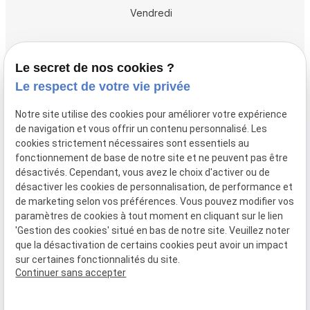
Vendredi
Accueil
Le secret de nos cookies ?
Vos avocats
Le respect de votre vie privée
Honoraires
Notre site utilise des cookies pour améliorer votre expérience
Boutique
de navigation et vous offrir un contenu personnalisé. Les
cookies strictement nécessaires sont essentiels au
Domaines de compétences
fonctionnement de base de notre site et ne peuvent pas être
Actualités
désactivés. Cependant, vous avez le choix d'activer ou de
désactiver les cookies de personnalisation, de performance et
Contact
de marketing selon vos préférences. Vous pouvez modifier vos
paramètres de cookies à tout moment en cliquant sur le lien
Mentions
Politique de
Gestion
Plan du
'Gestion des cookies' situé en bas de notre site. Veuillez noter
légales
confidentialité
des
site
que la désactivation de certains cookies peut avoir un impact
cookies
sur certaines fonctionnalités du site.
Siret :
80946148600015
Continuer sans accepter