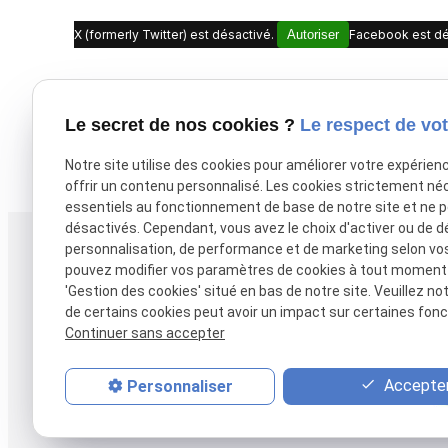
X (formerly Twitter) est désactivé.
Autoriser
Facebook est dé
Le secret de nos cookies ?
Le respect de vot
Notre site utilise des cookies pour améliorer votre expérien
offrir un contenu personnalisé. Les cookies strictement né
essentiels au fonctionnement de base de notre site et ne 
désactivés. Cependant, vous avez le choix d'activer ou de d
personnalisation, de performance et de marketing selon vo
Téléphone
Adresse
pouvez modifier vos paramètres de cookies à tout moment en
38 rue Alsace-Lo
05 61 38 27 17
'Gestion des cookies' situé en bas de notre site. Veuillez no
31000 TOULOUS
de certains cookies peut avoir un impact sur certaines fonct
Continuer sans accepter
Accepter
Personnaliser
Accueil
Vos