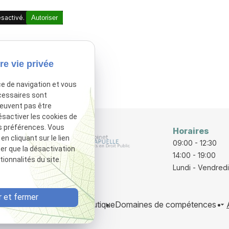
sactivé.
Autoriser
re vie privée
ce de navigation et vous
cessaires sont
peuvent pas être
ésactiver les cookies de
s préférences. Vous
Horaires
 cliquant sur le lien
rraine
09:00 - 12:30
ter que la désactivation
E
14:00 - 19:00
ionnalités du site.
Lundi - Vendredi
 et fermer
 avocats
Honoraires
Boutique
Domaines de compétences