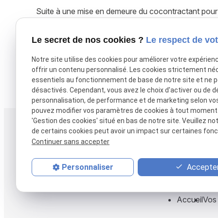
Suite à une mise en demeure du cocontractant pour q
personne publique a conclu une convention provisoir
régie avec un sous-traitant du concessionnaire initia
Le secret de nos cookies ?
Le respect de vot
contrat initial ont été transférés pour ladite durée 
provisoire était doté de la même nature juridique que l
Notre site utilise des cookies pour améliorer votre expérien
offrir un contenu personnalisé. Les cookies strictement né
essentiels au fonctionnement de base de notre site et ne 
X (formerly Twitter) est désactivé.
Autoriser
Facebook est dé
désactivés. Cependant, vous avez le choix d'activer ou de d
personnalisation, de performance et de marketing selon vo
pouvez modifier vos paramètres de cookies à tout moment en
'Gestion des cookies' situé en bas de notre site. Veuillez no
Téléphone
Adresse
de certains cookies peut avoir un impact sur certaines fonct
38 rue Alsace-Lo
05 61 38 27 17
Continuer sans accepter
31000 TOULOUS
Accepter
Personnaliser
Accueil
Vos