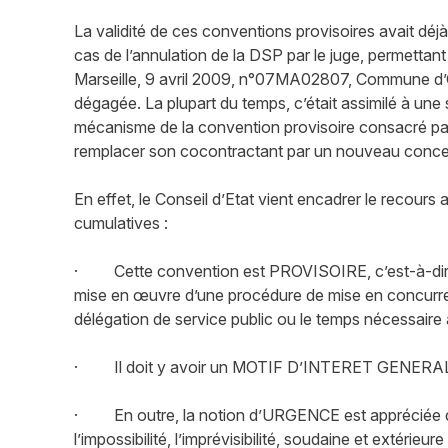
La validité de ces conventions provisoires avait dé
cas de l’annulation de la DSP par le juge, permetta
Marseille, 9 avril 2009, n°07MA02807, Commune d’Or
dégagée. La plupart du temps, c’était assimilé à une s
mécanisme de la convention provisoire consacré par
remplacer son cocontractant par un nouveau conces
En effet, le Conseil d’Etat vient encadrer le recours
cumulatives :
· Cette convention est PROVISOIRE, c’est-à-dire q
mise en œuvre d’une procédure de mise en concurre
délégation de service public ou le temps nécessaire à
· Il doit y avoir un MOTIF D’INTERET GENERAL ten
· En outre, la notion d’URGENCE est appréciée de f
l’impossibilité, l’imprévisibilité, soudaine et extérie