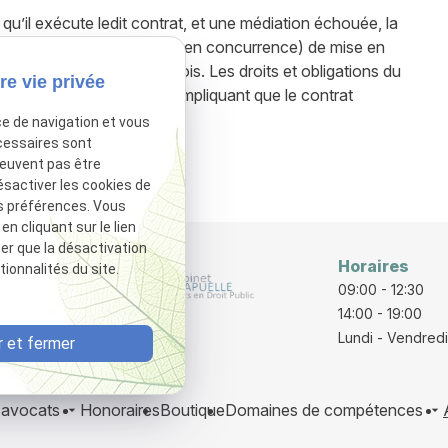
u’il exécute ledit contrat, et une médiation échouée, la
e (sans publicité, ni mise en concurrence) de mise en
l, pour une durée de 18 mois. Les droits et obligations du
re vie privée
au nouveau cocontractant, impliquant que le contrat
e contrat initial.
ce de navigation et vous
cessaires sont
peuvent pas être
sactivé.
Autoriser
ésactiver les cookies de
s préférences. Vous
 cliquant sur le lien
ter que la désactivation
Horaires
ionnalités du site.
rraine
09:00 - 12:30
E
14:00 - 19:00
Lundi - Vendredi
 et fermer
 avocats
Honoraires
Boutique
Domaines de compétences