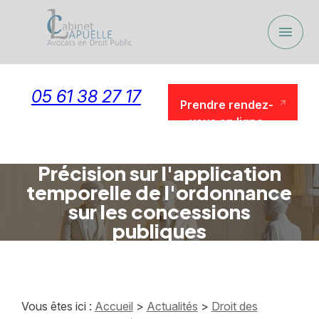
Panneau de gestion des cookies
menu
05 61 38 27 17
Prendre rendez-
vous en ligne
Prendre rendez-
vous en ligne
Précision sur l'application
temporelle de l'ordonnance
sur les concessions
publiques
Vous êtes ici :
Accueil
>
Actualités
>
Droit des