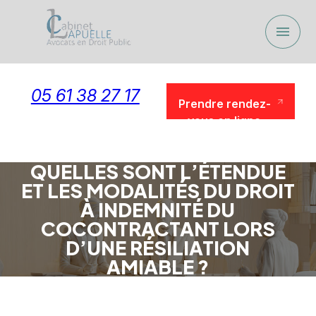
Panneau de gestion des cookies
menu
05 61 38 27 17
Prendre rendez-
vous en ligne
Prendre rendez-
vous en ligne
QUELLES SONT L’ÉTENDUE
ET LES MODALITÉS DU DROIT
À INDEMNITÉ DU
COCONTRACTANT LORS
D’UNE RÉSILIATION
AMIABLE ?