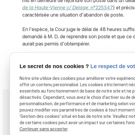
mis en demeure de rejoindre son poste dans un délai
de la Haute-Vienne c/ Delage
, n°225347
) et préci
caractérisée une situation d'abandon de poste.
En l'espèce, la Cour juge le délai de 48 heures suffis
demandé à M. D. de reprendre son poste et que ce dern
aurait pas permis d'obtempérer.
En outre, le CHSCT a rendu trois avis concordants 
Le secret de nos cookies ?
Le respect de vot
X (formerly Twitter) est désactivé.
Autoriser
Facebook est dé
Notre site utilise des cookies pour améliorer votre expérien
offrir un contenu personnalisé. Les cookies strictement né
essentiels au fonctionnement de base de notre site et ne 
désactivés. Cependant, vous avez le choix d'activer ou de d
Téléphone
Adresse
personnalisation, de performance et de marketing selon vo
38 rue Alsace-Lo
05 61 38 27 17
pouvez modifier vos paramètres de cookies à tout moment en
'Gestion des cookies' situé en bas de notre site. Veuillez no
31000 TOULOUS
de certains cookies peut avoir un impact sur certaines fonct
Continuer sans accepter