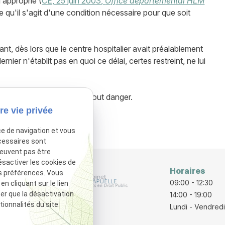
 approprié (
CE, 25 juin 2003,
Office départemental HLM
se qu'il s'agit d'une condition nécessaire pour que soit
ant, dès lors que le centre hospitalier avait préalablement
ier n'établit pas en quoi ce délai, certes restreint, ne lui
concluant à l'absence de tout danger.
re vie privée
sactivé.
Autoriser
ce de navigation et vous
cessaires sont
peuvent pas être
ésactiver les cookies de
Horaires
s préférences. Vous
rraine
09:00 - 12:30
 cliquant sur le lien
ter que la désactivation
E
14:00 - 19:00
ionnalités du site.
Lundi - Vendredi