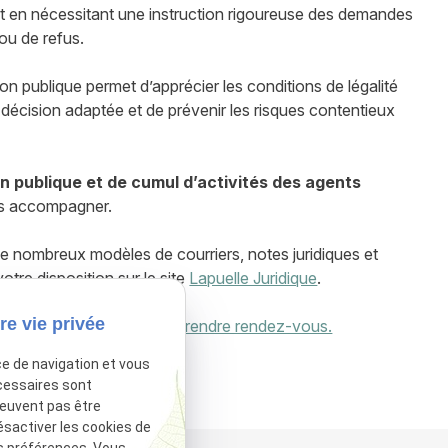
ut en nécessitant une instruction rigoureuse des demandes
 ou de refus.
n publique permet d’apprécier les conditions de légalité
 décision adaptée et de prévenir les risques contentieux
n publique et de cumul d’activités des agents
us accompagner.
e nombreux modèles de courriers, notes juridiques et
otre disposition sur le site
Lapuelle Juridique
.
re vie privée
otre cabinet
juridique ou
prendre rendez-vous.
ce de navigation et vous
sactivé.
Autoriser
cessaires sont
peuvent pas être
ésactiver les cookies de
s préférences. Vous