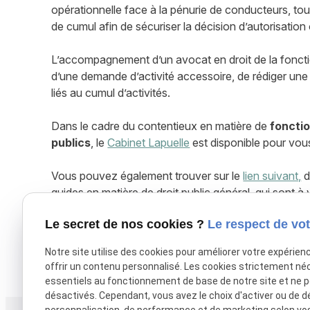
opérationnelle face à la pénurie de conducteurs, to
de cumul afin de sécuriser la décision d’autorisation
L’accompagnement d’un avocat en droit de la fonctio
d’une demande d’activité accessoire, de rédiger une
liés au cumul d’activités.
Dans le cadre du contentieux en matière de
fonctio
publics
, le
Cabinet Lapuelle
est disponible pour vo
Vous pouvez également trouver sur le
lien suivant,
d
guides en matière de droit public général, qui sont à v
Le secret de nos cookies ?
Le respect de vot
Pour toute autre question, vous pouvez
contacter v
Notre site utilise des cookies pour améliorer votre expérien
X (formerly Twitter) est désactivé.
Autoriser
Facebook est dé
offrir un contenu personnalisé. Les cookies strictement né
essentiels au fonctionnement de base de notre site et ne 
désactivés. Cependant, vous avez le choix d'activer ou de d
personnalisation, de performance et de marketing selon vo