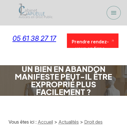
Panneau de gestion des cookies
menu
05 61 38 27 17
Prendre rendez-
vous en ligne
Prendre rendez-
vous en ligne
UN BIEN EN ABANDON
MANIFESTE PEUT-IL ÊTRE
EXPROPRIÉ PLUS
FACILEMENT ?
Vous êtes ici :
Accueil
>
Actualités
>
Droit des