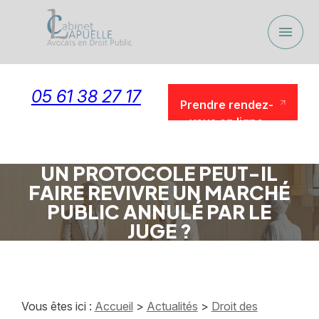
Panneau de gestion des cookies
menu
05 61 38 27 17
Prendre rendez-
vous en ligne
Prendre rendez-
vous en ligne
UN PROTOCOLE PEUT-IL
FAIRE REVIVRE UN MARCHÉ
PUBLIC ANNULÉ PAR LE
JUGE ?
Vous êtes ici :
Accueil
>
Actualités
>
Droit des