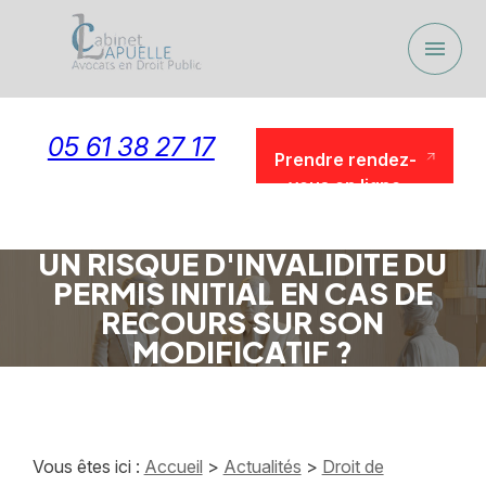
Panneau de gestion des cookies
menu
05 61 38 27 17
Prendre rendez-
vous en ligne
Prendre rendez-
vous en ligne
UN RISQUE D'INVALIDITE DU
PERMIS INITIAL EN CAS DE
RECOURS SUR SON
MODIFICATIF ?
Vous êtes ici :
Accueil
>
Actualités
>
Droit de