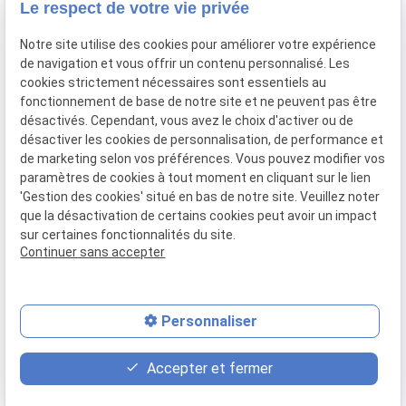
Vos avocats
Le respect de votre vie privée
Honoraires
Notre site utilise des cookies pour améliorer votre expérience
Boutique
de navigation et vous offrir un contenu personnalisé. Les
cookies strictement nécessaires sont essentiels au
Domaines de compétences
fonctionnement de base de notre site et ne peuvent pas être
Actualités
désactivés. Cependant, vous avez le choix d'activer ou de
désactiver les cookies de personnalisation, de performance et
Contact
de marketing selon vos préférences. Vous pouvez modifier vos
paramètres de cookies à tout moment en cliquant sur le lien
Mentions
Politique de
Gestion
Plan du
'Gestion des cookies' situé en bas de notre site. Veuillez noter
légales
confidentialité
des
site
que la désactivation de certains cookies peut avoir un impact
cookies
sur certaines fonctionnalités du site.
Siret :
80946148600015
Continuer sans accepter
Personnaliser
place
contact_page
phone
Accepter et fermer
Plan d'accès
Rendez-vous
05 61 38 27 17