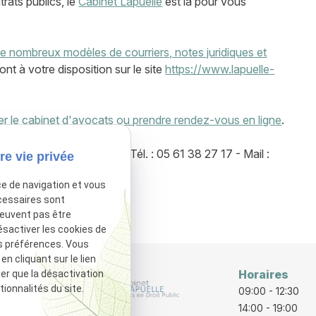
trats publics, le
Cabinet Lapuelle
est là pour vous
e nombreux modèles de courriers, notes juridiques et
sont à votre disposition sur le site
https://www.lapuelle-
er le cabinet d'avocats ou prendre rendez-vous en ligne
.
e - 31000 TOULOUSE - Tél. : 05 61 38 27 17 - Mail :
re vie privée
ce de navigation et vous
cessaires sont
sactivé.
Autoriser
peuvent pas être
ésactiver les cookies de
s préférences. Vous
 cliquant sur le lien
Horaires
ter que la désactivation
ionnalités du site.
rraine
09:00 - 12:30
E
14:00 - 19:00