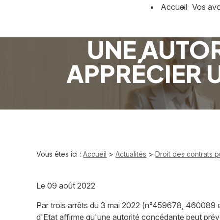
Panneau de gestion des cookies
Accueil
Vos av
UNE AUTOR
APPRÉCIER U
Vous êtes ici :
Accueil
>
Actualités
>
Droit des contrats p
Le
09 août 2022
Par trois arrêts du 3 mai 2022 (n°459678, 460089 
d'Etat affirme qu'une autorité concédante peut prév