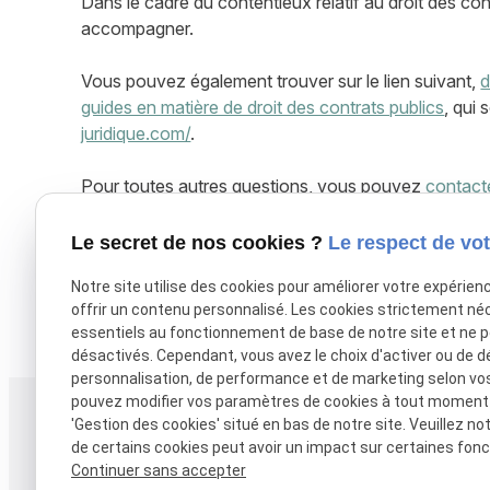
Dans le cadre du contentieux relatif au droit des con
accompagner.
Vous pouvez également trouver sur le lien suivant,
d
guides en matière de droit des contrats publics
, qui 
juridique.com/
.
Pour toutes autres questions, vous pouvez
contact
Maître Clémence LAPUELLE - 38 rue Alsace-Lorrain
Le secret de nos cookies ?
Le respect de vot
lapuelle@cabinetlapuelle.com
Notre site utilise des cookies pour améliorer votre expérien
offrir un contenu personnalisé. Les cookies strictement né
X (formerly Twitter) est désactivé.
Autoriser
Facebook est dé
essentiels au fonctionnement de base de notre site et ne 
désactivés. Cependant, vous avez le choix d'activer ou de d
personnalisation, de performance et de marketing selon vo
pouvez modifier vos paramètres de cookies à tout moment en
Téléphone
Adresse
'Gestion des cookies' situé en bas de notre site. Veuillez no
de certains cookies peut avoir un impact sur certaines fonct
38 rue Alsace-Lo
05 61 38 27 17
Continuer sans accepter
31000 TOULOUS