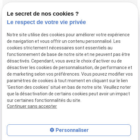
Accueil
Le secret de nos cookies ?
Vos avocats
Le respect de votre vie privée
Honoraires
Notre site utilise des cookies pour améliorer votre expérience
Boutique
de navigation et vous offrir un contenu personnalisé. Les
cookies strictement nécessaires sont essentiels au
Domaines de compétences
fonctionnement de base de notre site et ne peuvent pas être
Actualités
désactivés. Cependant, vous avez le choix d'activer ou de
désactiver les cookies de personnalisation, de performance et
Contact
de marketing selon vos préférences. Vous pouvez modifier vos
paramètres de cookies à tout moment en cliquant sur le lien
Mentions
Politique de
Gestion
Plan du
'Gestion des cookies' situé en bas de notre site. Veuillez noter
légales
confidentialité
des
site
que la désactivation de certains cookies peut avoir un impact
cookies
sur certaines fonctionnalités du site.
Siret :
80946148600015
Continuer sans accepter
Personnaliser