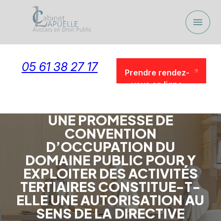
Panneau de gestion des cookies
menu
05 61 38 27 17
Prendre rendez-
vous en ligne
Prendre rendez-
vous en ligne
UNE PROMESSE DE
CONVENTION
D’OCCUPATION DU
DOMAINE PUBLIC POUR Y
EXPLOITER DES ACTIVITÉS
TERTIAIRES CONSTITUE-T-
ELLE UNE AUTORISATION AU
SENS DE LA DIRECTIVE