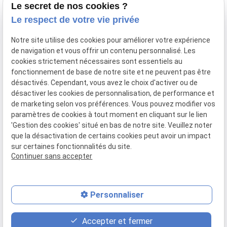
Le secret de nos cookies ?
Vos avocats
Le respect de votre vie privée
Honoraires
Notre site utilise des cookies pour améliorer votre expérience
Boutique
de navigation et vous offrir un contenu personnalisé. Les
cookies strictement nécessaires sont essentiels au
Domaines de compétences
fonctionnement de base de notre site et ne peuvent pas être
Actualités
désactivés. Cependant, vous avez le choix d'activer ou de
désactiver les cookies de personnalisation, de performance et
Contact
de marketing selon vos préférences. Vous pouvez modifier vos
paramètres de cookies à tout moment en cliquant sur le lien
Mentions
Politique de
Gestion
Plan du
'Gestion des cookies' situé en bas de notre site. Veuillez noter
légales
confidentialité
des
site
que la désactivation de certains cookies peut avoir un impact
cookies
sur certaines fonctionnalités du site.
Siret :
80946148600015
Continuer sans accepter
Personnaliser
place
contact_page
phone
Accepter et fermer