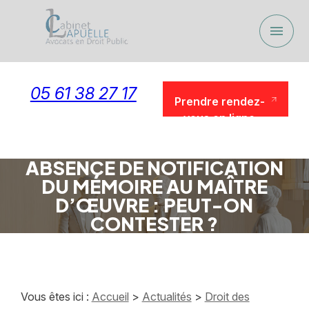
Panneau de gestion des cookies
menu
05 61 38 27 17
Prendre rendez-
vous en ligne
Prendre rendez-
vous en ligne
ABSENCE DE NOTIFICATION
DU MÉMOIRE AU MAÎTRE
D’ŒUVRE : PEUT-ON
CONTESTER ?
Vous êtes ici :
Accueil
>
Actualités
>
Droit des