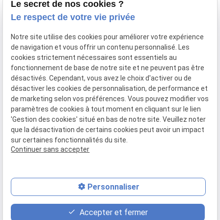
Le secret de nos cookies ?
Vos avocats
Le respect de votre vie privée
Honoraires
Notre site utilise des cookies pour améliorer votre expérience
Boutique
de navigation et vous offrir un contenu personnalisé. Les
cookies strictement nécessaires sont essentiels au
Domaines de compétences
fonctionnement de base de notre site et ne peuvent pas être
Actualités
désactivés. Cependant, vous avez le choix d'activer ou de
désactiver les cookies de personnalisation, de performance et
Contact
de marketing selon vos préférences. Vous pouvez modifier vos
paramètres de cookies à tout moment en cliquant sur le lien
Mentions
Politique de
Gestion
Plan du
'Gestion des cookies' situé en bas de notre site. Veuillez noter
légales
confidentialité
des
site
que la désactivation de certains cookies peut avoir un impact
cookies
sur certaines fonctionnalités du site.
Siret :
80946148600015
Continuer sans accepter
Personnaliser
place
contact_page
phone
Accepter et fermer