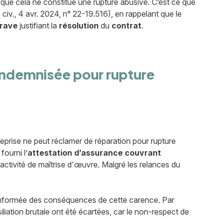
s que cela ne constitue une rupture abusive. C’est ce que
civ., 4 avr. 2024, n° 22-19.516), en rappelant que le
rave
justifiant la
résolution
du
contrat
.
 indemnisée pour rupture
treprise ne peut réclamer de réparation pour rupture
fourni l’
attestation d’assurance
couvrant
l'activité de maîtrise d'œuvre. Malgré les relances du
 informée des conséquences de cette carence. Par
iation brutale ont été écartées, car le non-respect de