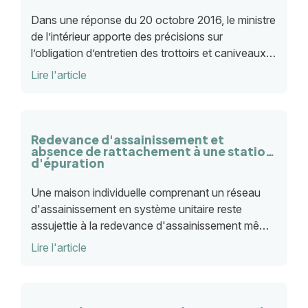
Dans une réponse du 20 octobre 2016, le ministre
de l’intérieur apporte des précisions sur
l’obligation d’entretien des trottoirs et caniveaux
dans les communes par les riverains.
Lire l'article
Redevance d'assainissement et
absence de rattachement à une station
d'épuration
Une maison individuelle comprenant un réseau
d'assainissement en système unitaire reste
assujettie à la redevance d'assainissement même
en l’absence de raccordement à une station
Lire l'article
d’épuration.