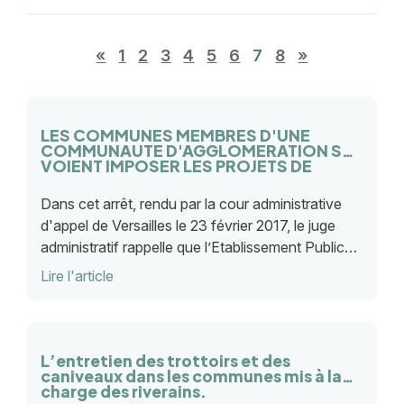
«
1
2
3
4
5
6
7
8
»
LES COMMUNES MEMBRES D'UNE
COMMUNAUTE D'AGGLOMERATION SE
VOIENT IMPOSER LES PROJETS DE
DEVELOPPEMENT ECONOMIQUE
URBAIN INTERCOMMUNAUX
Dans cet arrêt, rendu par la cour administrative
d'appel de Versailles le 23 février 2017, le juge
administratif rappelle que l’Etablissement Public
de Coopération Intercommunale (EPIC) exerce
Lire l'article
les com
L’entretien des trottoirs et des
caniveaux dans les communes mis à la
charge des riverains.