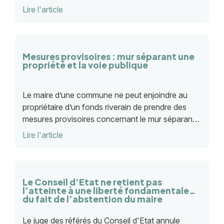
Lire l'article
Mesures provisoires : mur séparant une
propriété et la voie publique
Le maire d’une commune ne peut enjoindre au
propriétaire d’un fonds riverain de prendre des
mesures provisoires concernant le mur séparant
sa propriété de la voie publique.
Lire l'article
Le Conseil d’Etat ne retient pas
l’atteinte à une liberté fondamentale
du fait de l’abstention du maire
Le juge des référés du Conseil d'Etat annule