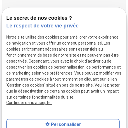
Accueil
Le secret de nos cookies ?
Vos avocats
Le respect de votre vie privée
Honoraires
Notre site utilise des cookies pour améliorer votre expérience
Boutique
de navigation et vous offrir un contenu personnalisé. Les
cookies strictement nécessaires sont essentiels au
Domaines de compétences
fonctionnement de base de notre site et ne peuvent pas être
Actualités
désactivés. Cependant, vous avez le choix d'activer ou de
désactiver les cookies de personnalisation, de performance et
Contact
de marketing selon vos préférences. Vous pouvez modifier vos
paramètres de cookies à tout moment en cliquant sur le lien
Mentions
Politique de
Gestion
Plan du
'Gestion des cookies' situé en bas de notre site. Veuillez noter
légales
confidentialité
des
site
que la désactivation de certains cookies peut avoir un impact
cookies
sur certaines fonctionnalités du site.
Siret :
80946148600015
Continuer sans accepter
Personnaliser