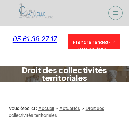
Panneau de gestion des cookies
menu
05 61 38 27 17
Prendre rendez-
vous en ligne
Prendre rendez-
vous en ligne
Droit des collectivités
territoriales
Vous êtes ici :
Accueil
>
Actualités
>
Droit des
collectivités territoriales