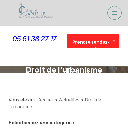
Panneau de gestion des cookies
menu
05 61 38 27 17
Prendre rendez-
vous en ligne
Prendre rendez-
vous en ligne
Droit de l'urbanisme
Vous êtes ici :
Accueil
>
Actualités
>
Droit de
l'urbanisme
Sélectionnez une catégorie :