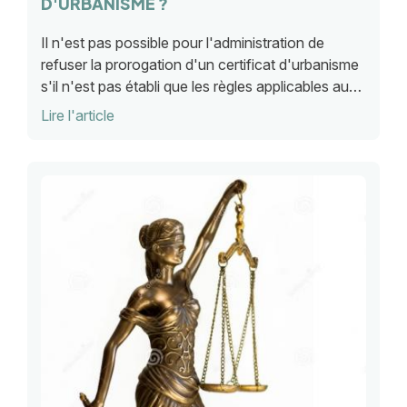
D'URBANISME ?
Il n'est pas possible pour l'administration de
refuser la prorogation d'un certificat d'urbanisme
s'il n'est pas établi que les règles applicables au
terrain concerné par le certificat, ont changé
Lire l'article
depuis la date du certificat.