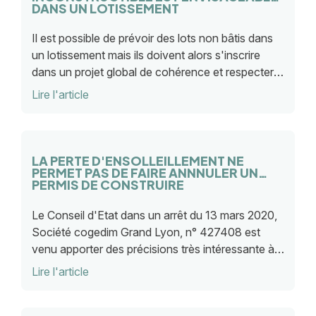
DANS UN LOTISSEMENT
Il est possible de prévoir des lots non bâtis dans
un lotissement mais ils doivent alors s'inscrire
dans un projet global de cohérence et respecter
la réglementation en vigueur.
Lire l'article
LA PERTE D'ENSOLLEILLEMENT NE
PERMET PAS DE FAIRE ANNNULER UN
PERMIS DE CONSTRUIRE
Le Conseil d'Etat dans un arrêt du 13 mars 2020,
Société cogedim Grand Lyon, n° 427408 est
venu apporter des précisions très intéressante à
cette épineuse question. Dans cette affaire, le ...
Lire l'article