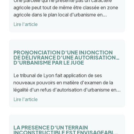
Une parcelle qui ne présente pas un caractère
agricole peut tout de même être classée en zone
agricole dans le plan local d'urbanisme en
fonction de sa situation globale Tel est le cas si
Lire l'article
elle fait partie d'un secteur à vocation agricole.
PRONONCIATION D'UNE INJONCTION
DE DÉLIVRANCE D'UNE AUTORISATION
D'URBANISME PAR LE JUGE
Le tribunal de Lyon fait application de ses
nouveaux pouvoirs en matière d'examen de la
légalité d'un refus d'autorisation d'urbanisme en
enjoignant à l'administration de délivrer cette
Lire l'article
autorisation. Une bonne nouvelle pour les
requérants.
LA PRÉSENCE D'UN TERRAIN
INCONSTRUCTIBLE EST ENVISAGEABLE