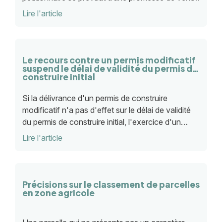
remise en cause par le juge judiciaire au moment
Lire l'article
où l’administration statue.
Le recours contre un permis modificatif
suspend le délai de validité du permis de
construire initial
Si la délivrance d'un permis de construire
modificatif n'a pas d'effet sur le délai de validité
du permis de construire initial, l'exercice d'un
recours juridictionnel contre cette autorisation
Lire l'article
suspend la durée de validité du permis de
construire initial
Précisions sur le classement de parcelles
en zone agricole