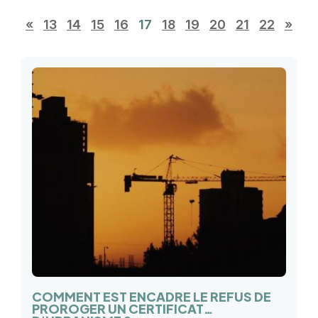
«
13
14
15
16
17
18
19
20
21
22
»
COMMENT EST ENCADRE LE REFUS DE
PROROGER UN CERTIFICAT