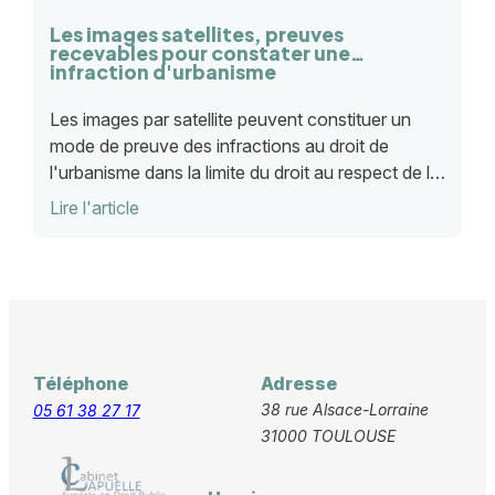
Les images satellites, preuves
recevables pour constater une
infraction d'urbanisme
Les images par satellite peuvent constituer un
mode de preuve des infractions au droit de
l'urbanisme dans la limite du droit au respect de la
vie privée, contrairement aux images prises par un
Lire l'article
drone actionné par la police judicaire.
Téléphone
Adresse
38 rue Alsace-Lorraine
05 61 38 27 17
31000 TOULOUSE