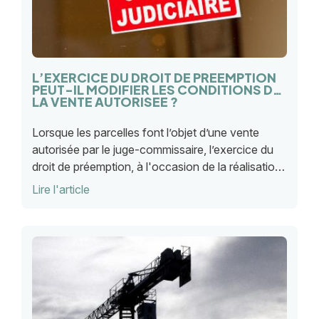
L’EXERCICE DU DROIT DE PREEMPTION
PEUT-IL MODIFIER LES CONDITIONS DE
LA VENTE AUTORISEE ?
Lorsque les parcelles font l’objet d’une vente
autorisée par le juge-commissaire, l’exercice du
droit de préemption, à l'occasion de la réalisation
des actes par le notaire instrumentaire, est soumis
Lire l'article
au respect des conditions de la vente ainsi
autorisée.