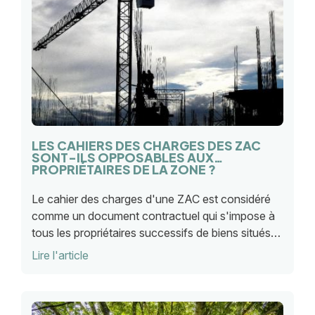
LES CAHIERS DES CHARGES DES ZAC
SONT-ILS OPPOSABLES AUX
PROPRIÉTAIRES DE LA ZONE ?
Le cahier des charges d'une ZAC est considéré
comme un document contractuel qui s'impose à
tous les propriétaires successifs de biens situés
sur la zone en question, et cela, même si le cahier
Lire l'article
des charges est devenu caduc.