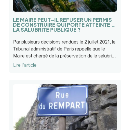
LE MAIRE PEUT-IL REFUSER UN PERMIS
DE CONSTRUIRE QUI PORTE ATTEINTE A
LA SALUBRITE PUBLIQUE ?
Par plusieurs décisions rendues le 2 juillet 2021, le
Tribunal administratif de Paris rappelle que le
Maire est chargé de la préservation de la salubrité
publique. Une responsabilité qui doit être honorée
Lire l'article
lors de l'instruction des projets d'urbanisme.