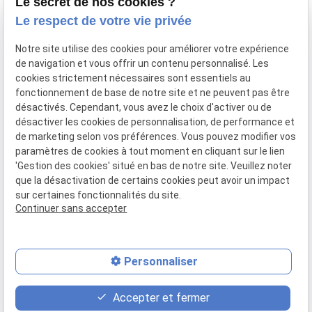
Le secret de nos cookies ?
Vos avocats
Le respect de votre vie privée
Honoraires
Notre site utilise des cookies pour améliorer votre expérience
Boutique
de navigation et vous offrir un contenu personnalisé. Les
cookies strictement nécessaires sont essentiels au
Domaines de compétences
fonctionnement de base de notre site et ne peuvent pas être
Actualités
désactivés. Cependant, vous avez le choix d'activer ou de
désactiver les cookies de personnalisation, de performance et
Contact
de marketing selon vos préférences. Vous pouvez modifier vos
paramètres de cookies à tout moment en cliquant sur le lien
Mentions
Politique de
Gestion
Plan du
'Gestion des cookies' situé en bas de notre site. Veuillez noter
légales
confidentialité
des
site
que la désactivation de certains cookies peut avoir un impact
cookies
sur certaines fonctionnalités du site.
Siret :
80946148600015
Continuer sans accepter
Personnaliser
place
contact_page
phone
Accepter et fermer