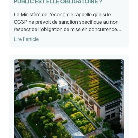
PUBLIC EST ELLE OBLIGATOIRE ?
Le Ministère de l'économie rappelle que si le
CG3P ne prévoit de sanction spécifique au non-
respect de l'obligation de mise en concurrence
des titres domaniaux, les procédures
Lire l'article
contentieuses administrative de droit commun
sont applicables.