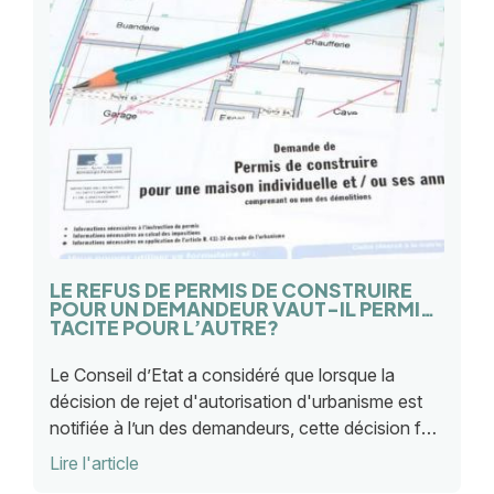
LE REFUS DE PERMIS DE CONSTRUIRE
POUR UN DEMANDEUR VAUT-IL PERMIS
TACITE POUR L’AUTRE?
Le Conseil d’Etat a considéré que lorsque la
décision de rejet d'autorisation d'urbanisme est
notifiée à l’un des demandeurs, cette décision fait
obstacle à la naissance d’un permis tacite au
Lire l'article
bénéfice d’un autre demandeur, en principe.