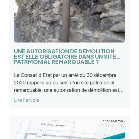
UNE AUTORISATION DE DEMOLITION
EST ELLE OBLIGATOIRE DANS UN SITE
PATRMONIAL REMARQUABLE ?
Le Conseil d'Etat par un arrêt du 30 décembre
2020 rappelle qu'au sein d'un site patrimonial
remarquable, une autorisation de démolition est
obligatoire même lorsque les travaux de
Lire l'article
démolition peuvent être directement déduis du
permis de construire.