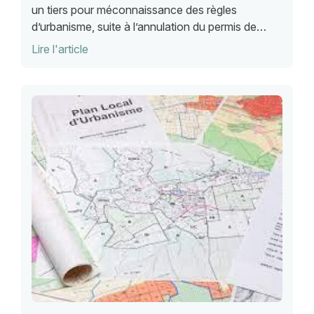
un tiers pour méconnaissance des règles
d’urbanisme, suite à l’annulation du permis de
construire, le juge judiciaire doit se placer au jour
Lire l'article
où il statue et non à la date de délivrance du
permis.