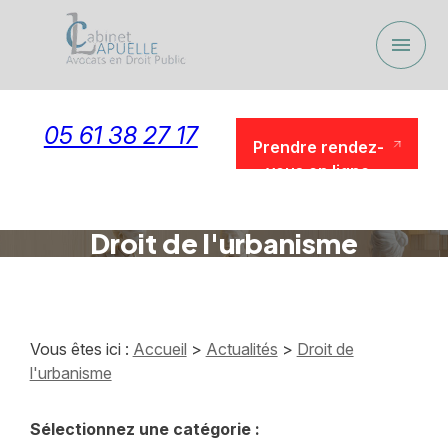
Panneau de gestion des cookies
menu
05 61 38 27 17
Prendre rendez-
vous en ligne
Prendre rendez-
vous en ligne
Droit de l'urbanisme
Vous êtes ici :
Accueil
>
Actualités
>
Droit de
l'urbanisme
Sélectionnez une catégorie :