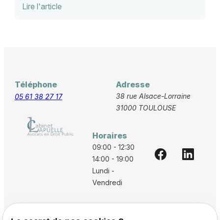
cette formalité est sans incidence sur la validité
Lire l'article
de la décision en elle-même.
Téléphone
Adresse
38 rue Alsace-Lorraine
05 61 38 27 17
31000 TOULOUSE
Horaires
09:00 - 12:30
14:00 - 19:00
Lundi -
Vendredi
Accueil