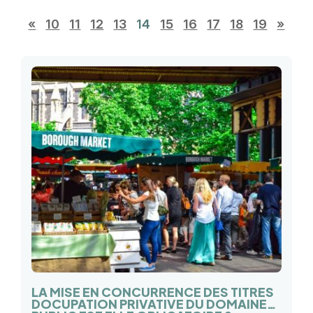
«
10
11
12
13
14
15
16
17
18
19
»
LA MISE EN CONCURRENCE DES TITRES
DOCUPATION PRIVATIVE DU DOMAINE